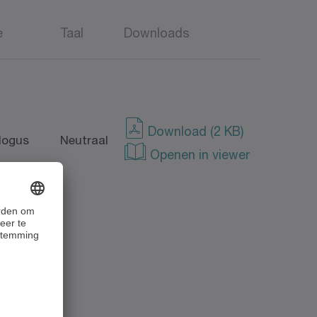
e
Taal
Downloads
Download (2 KB)
logus
Neutraal
Openen in viewer