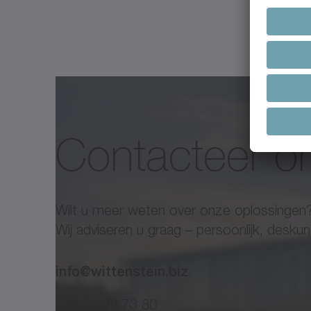
Contacteer o
Wilt u meer weten over onze oplossingen
Wij adviseren u graag – persoonlijk, desk
info@wittenstein.biz
+32 9 326 73 80