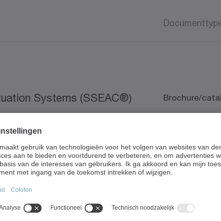
Documenttyp
Actuation Systems (SSEAC®)
Brochure/cata