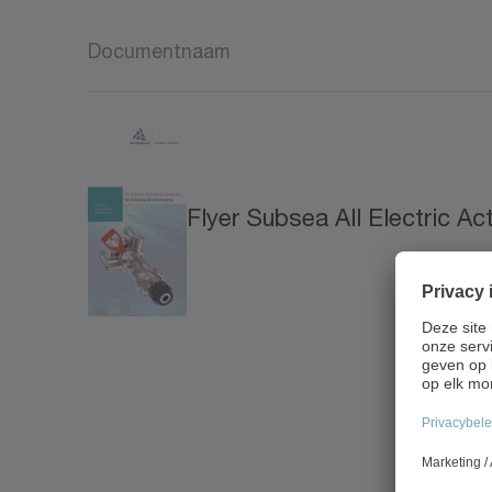
Documentnaam
Flyer Subsea All Electric 