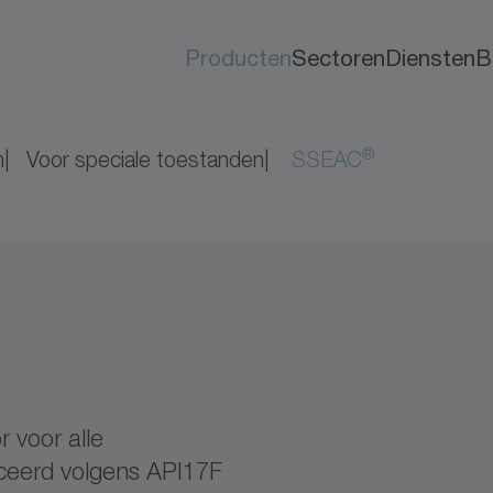
Producten
Sectoren
Diensten
B
®
n
Voor speciale toestanden
SSEAC
 voor alle
iceerd volgens API17F