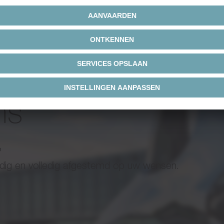
ns
?
undig en volledig afgestemd op uw wensen.