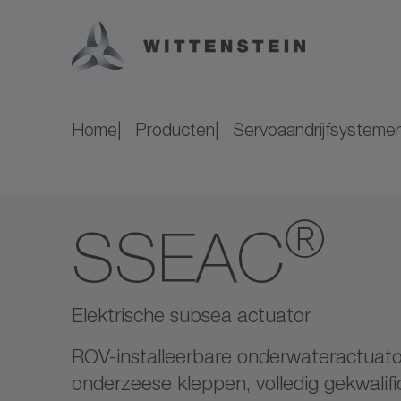
Home
Producten
Servoaandrijfsysteme
®
SSEAC
Elektrische subsea actuator
ROV-installeerbare onderwateractuator
onderzeese kleppen, volledig gekwalif