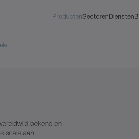
Producten
Sectoren
Diensten
B
elen
 wereldwijd bekend en
ge scala aan