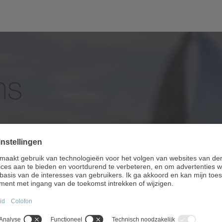
ns
?
undig en volledig afgestemd op uw wensen.