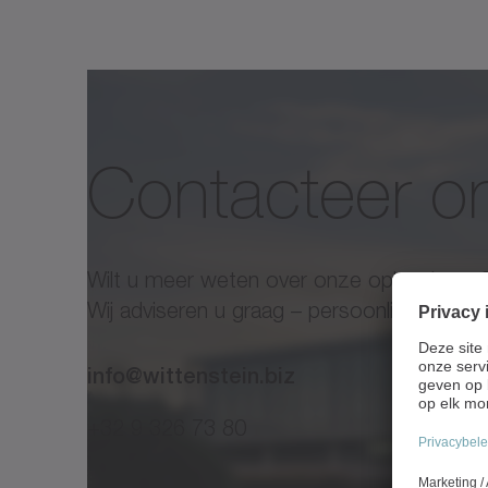
Contacteer o
Wilt u meer weten over onze oplossingen
Wij adviseren u graag – persoonlijk, desk
info@wittenstein.biz
+32 9 326 73 80