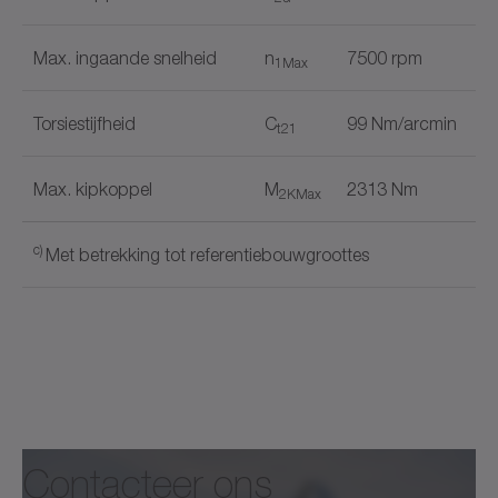
Max. ingaande snelheid
n
7500 rpm
1Max
Torsiestijfheid
C
99 Nm/arcmin
t21
Max. kipkoppel
M
2313 Nm
2KMax
c)
Met betrekking tot referentiebouwgroottes
Vorm uitgang
Documentnaam
✓
Uitgang aan beide zijden
✓
Contacteer ons
Catalog alpha Advanced Line