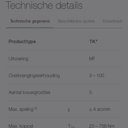
Technische details
Technische gegevens
Beschikbare opties
Downloads
+
Producttype
TK
Uitvoering
MF
Overbrengingsverhouding
3 – 100
Aantal bouwgroottes
5
c)
Max. speling
j
≤ 4 arcmin
t
Max. koppel
T
20 – 768 Nm
2α