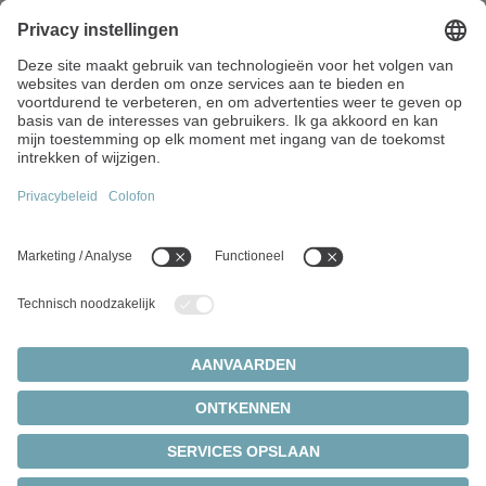
Vaartstraat 90 / bus 201
9270 Kalken
België
+32 9 326 73-80
info(at)wittenstein.biz
Toponderwerpen:
Productenoverzicht
Servoreductiekasten
Servomotoren
Cookie-instellingen
Privacy Statement
Wettelijke informatie
Tandheugel- en tandwiel-systemen
© 2026 - WITTENSTEIN SE
Servoactuatoren