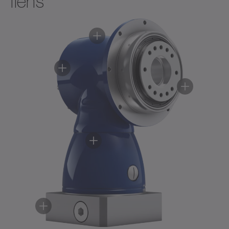
flens
Download (2 KB)
Openen in viewer
Accessoire
(zie de betreffende productpagina’s
voor meer informatie)
Koppeling
✓
alpha Advanced Line
a)
Vermogensreductie: Technische gegevens verkrijgbaar
op aanvraag
b)
Gelieve contact op te nemen met WITTENSTEIN alpha
Gebruiksaanwijzing
Nederlands
Download (3 KB)
Openen in viewer