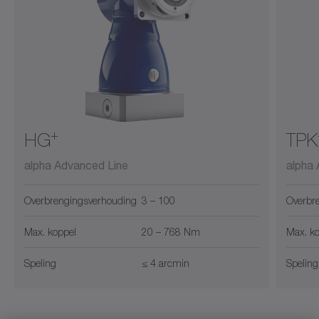
+
HG
TPK
alpha Advanced Line
alpha
Overbrengingsverhouding
3 – 100
Overbr
Max. koppel
20 – 768 Nm
Max. k
Speling
≤ 4 arcmin
Speling