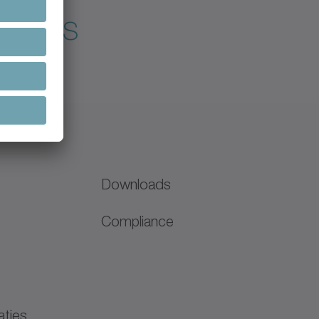
gratis
Licentie
Downloads
Compliance
N
aties