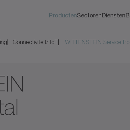
Producten
Sectoren
Diensten
B
ing
Connectiviteit/IIoT
WITTENSTEIN Service Por
EIN
tal