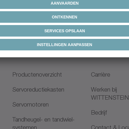
24/7 support
Functie
Productenoverzicht
Carrière
Servoreductiekasten
Werken bij
WITTENSTEI
Servomotoren
Bedrijf
Tandheugel- en tandwiel-
systemen
Contact & Loc