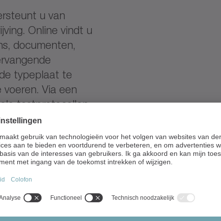
rsteunt u van
jving. Online vindt u
ns, documenten,
vervangende
 de typeplaat te
 voeren. Via een
tale testprotocollen