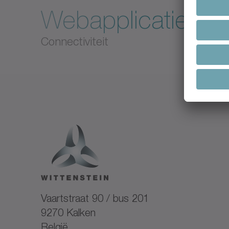
Webapplicatie
Connectiviteit
Vaartstraat 90 / bus 201
9270 Kalken
België