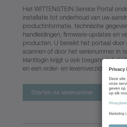
Het WITTENSTEIN Service Portal onde
installatie tot onderhoud van uw aandri
productinformatie, technische gegeve
handleidingen, firmware-updates en 
producten. U bereikt het portaal door
scannen of door het serienummer in te
klantlogin krijgt u ook toegang tot digi
en een order- en leveroverzicht.
Starten via serienummer