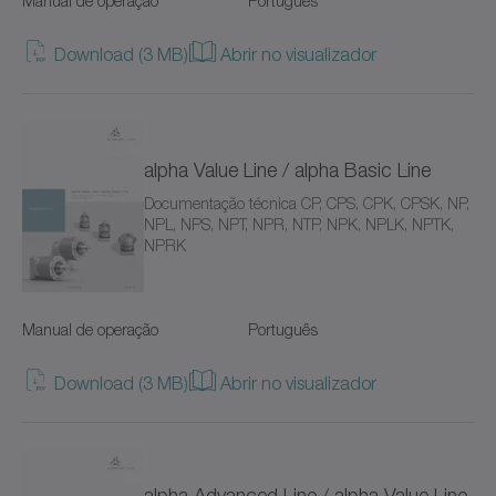
Manual de operação
Português
NTP
Download (3 MB)
Abrir no visualizador
NVH
NVS
alpha Value Line / alpha Basic Line
Pinhão
Documentação técnica CP, CPS, CPK, CPSK, NP,
NPL, NPS, NPT, NPR, NTP, NPK, NPLK, NPTK,
NPRK
Pinhão lubrificante LMT
Premium Linear Systems
Manual de operação
Português
RP+
Download (3 MB)
Abrir no visualizador
RPC+
RPK+
alpha Advanced Line / alpha Value Line