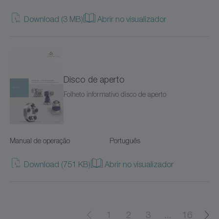
Download (3 MB)
Abrir no visualizador
cyber torque motor
cyber cleanroom motor
cyber dynamic actuator L
Disco de aperto
cyber dynamic motor
Folheto informativo disco de aperto
cyber ex motor
cyber force actuator
Manual de operação
Português
cyber force actuator MA/MG
Download (751 KB)
Abrir no visualizador
cyber force line
cyber hightemp motor
1
2
3
...
16