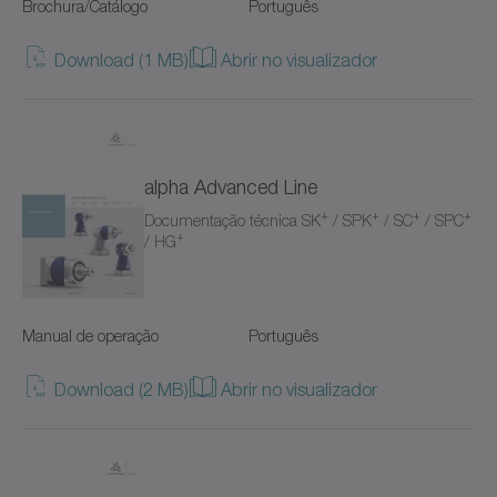
Brochura/Catálogo
Português
Cremalheiras
Sistemas de acionamento AGV (8)
Japonês
Download (1 MB)
Abrir no visualizador
DP+
Sistemas de servoacionamento rotativo (8)
Italiano
Disco de aperto
Sistemas de acionamento servo lineares (8)
Turco
Distribuidor progressivo LUP
Para condições ambientais especiais (1)
alpha Advanced Line
Holandês
+
+
+
+
Documentação técnica SK
/ SPK
/ SC
/ SPC
HDP+
Software e digitalização (8)
Dinamarquês
+
/ HG
HDV
Design da unidade (2)
Chinês
HG+
Conectividade/IIoT (5)
Manual de operação
Português
Sueco
Limitadores de torque
(2)
Download (2 MB)
Abrir no visualizador
Acessórios (12)
Lubrificador LUC+125
(38)
Lubrificador LUC+400