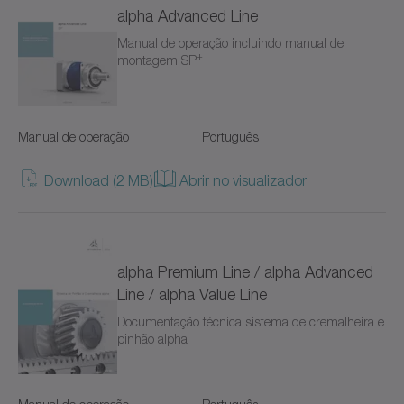
alpha Advanced Line
Hygienic Design (18)
NP
Manual de operação incluindo manual de
+
montagem SP
Servoredutores (94)
NPK
Redutores coaxiais (51)
NPL
Manual de operação
Português
Redutores angulares (40)
NPLK
Download (2 MB)
Abrir no visualizador
Redutores com eixo oco (19)
NPR
Para condições ambientais especiais (87)
NPRK
alpha Premium Line / alpha Advanced
NPS
Line / alpha Value Line
NPSK
Documentação técnica sistema de cremalheira e
pinhão alpha
NPT
NPTK