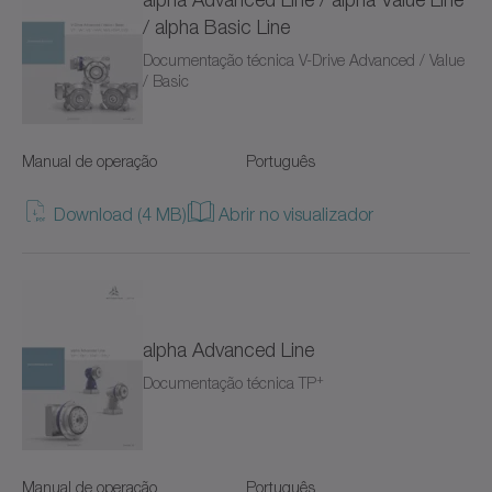
Redutores especiais
/ alpha Basic Line
SC+
Documentação técnica V-Drive Advanced / Value
/ Basic
SK+
SP+
Manual de operação
Português
SPC+
Download (4 MB)
Abrir no visualizador
SPK+
SSEAC
alpha Advanced Line
Separador LUS
+
Documentação técnica TP
Sistemas com dentes retos
TK+
Manual de operação
Português