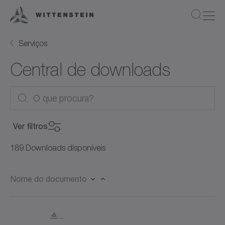
Serviços
Central de downloads
Ver filtros
Categoria do produto
189 Downloads disponíveis
Categoria do produto
Nome do documento
Produto
Servomotores (27)
Produto
Servomotores (21)
Tipo de documento