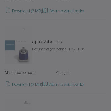
TP+
Download (3 MB)
Abrir no visualizador
TPC+
TPK+
TPM+ DYNAMIC
alpha Value Line
+
+
Documentação técnica LP
/ LPB
TPM+ HIGH TORQUE
TPM+ POWER
Manual de operação
Português
VH+
Download (2 MB)
Abrir no visualizador
VS+
VT+
Value Linear Systems