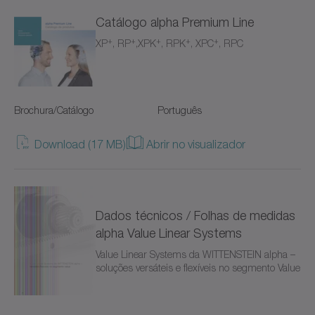
Servomotores lineares (3)
Tipo de documento
Catálogo alpha Premium Line
Acoplamentos de elastômero
Servomotores sem carcaça (10)
+
+
+
+
+
XP
, RP
,XPK
, RPK
, XPC
, RPC
Idioma
Brochura/Catálogo
Idioma
Acoplamentos de fole
Para condições ambientais especiais (4)
CAD / CAE
Advanced Linear Systems
Sistemas de pinhão e cremalheira (13)
Brochura/Catálogo
Português
Manual de operação
CP
Servoatuadores (31)
Português
Download (17 MB)
Abrir no visualizador
Manual de operação (ATEX)
CPK
Servoatuadores rotativos (24)
Taiwanês
Software
CPS
Servoatuadores lineares (10)
Inglês americano
White paper
Dados técnicos / Folhas de medidas
CPSK
alpha Value Linear Systems
Para condições ambientais especiais (21)
Alemão
Value Linear Systems da WITTENSTEIN alpha –
CVH
Servodrives (9)
soluções versáteis e flexíveis no segmento Value
Espanhol
CVS
Sistemas sevoacionados (15)
Francês