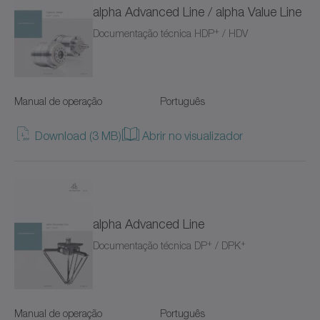
alpha Advanced Line / alpha Value Line
XP+
+
Documentação técnica HDP
/ HDV
XPC+
XPK+
Manual de operação
Português
axenia value
Download (3 MB)
Abrir no visualizador
cyber distribution box
cyber dynamic system
cyber iTAS system
alpha Advanced Line
+
+
Documentação técnica DP
/ DPK
cyber iTAS system 2
cyber power motor AF/AFW
Manual de operação
Português
cyber power supply