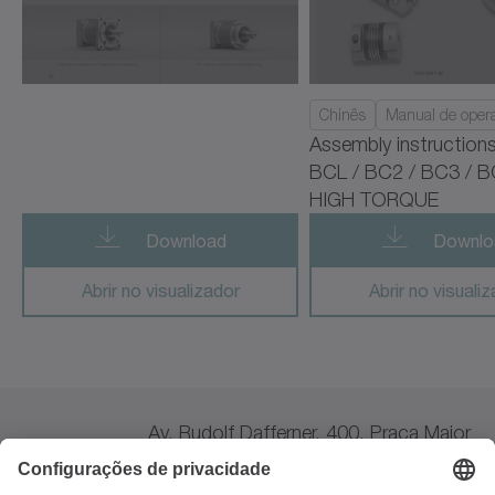
cyber vacuum motor
cymex 5
Chinês
Manual de oper
cynapse
Assembly instruction
BCL / BC2 / BC3 / B
cynapse Starter Kit
HIGH TORQUE
cynapse Analyze
Download
Downlo
cynapse Connect
Abrir no visualizador
Abrir no visuali
cynapse Monitor
premo TP Line
premo SP Line
Av. Rudolf Dafferner, 400, Praça Maior
– Ed. São Paulo
premo XP Line
Alto da Boa Vista – Sorocaba – São