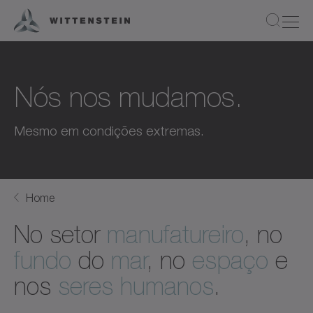
Nós nos mudamos.
Mesmo em condições extremas.
Home
No setor
manufatureiro
, no
fundo
do
mar
, no
espaço
e
nos
seres humanos
.