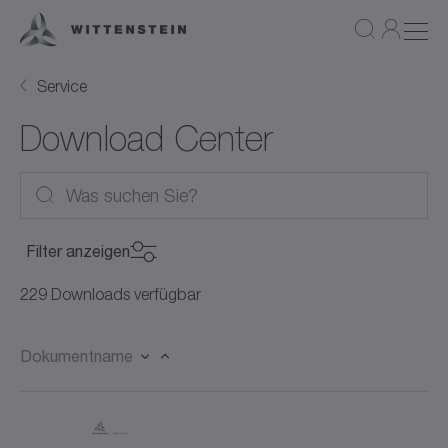
Service
Download Center
Filter anzeigen
Produktkategorie
229 Downloads verfügbar
Produktkategorie
Dokumentname
Produkt
Servomotoren (28)
Produkt
Rotative Servomotoren (21)
Dokumenttyp