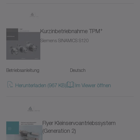
Ritzel
SC+
+
Kurzinbetriebnahme TPM
SK+
Siemens SINAMICS S120
SP+
SPC+
Betriebsanleitung
Deutsch
SPK+
Herunterladen (967 KB)
Im Viewer öffnen
SSEAC
Schrumpfscheiben
Sicherheitskupplungen
Flyer Kleinservoantriebssystem
(Generation 2)
Smart Actuator