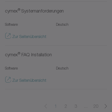
VS+
®
cymex
Systemanforderungen
VT+
Software
Deutsch
Value Linear Systems
Zur Seitenübersicht
XP+
®
XPC+
cymex
FAQ Installation
XPK+
Software
Deutsch
Zahnstangen
Zur Seitenübersicht
axenia value
cyber distribution box
1
2
3
...
20
cyber dynamic system