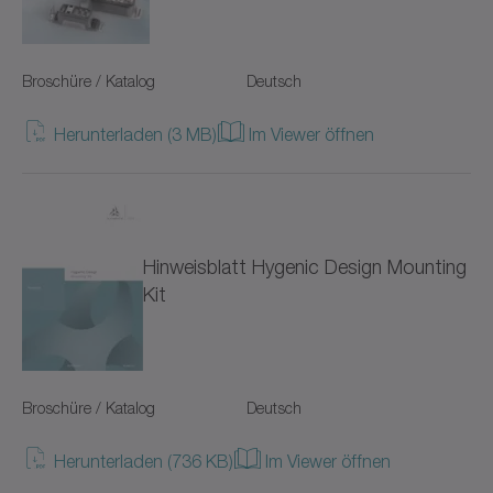
Sondergetriebe
Systeme mit Geradverzahnung
Broschüre / Katalog
Deutsch
TK+
Herunterladen (3 MB)
Im Viewer öffnen
TP+
TPC+
Hinweisblatt Hygenic Design Mounting
TPK+
Kit
TPM+ DYNAMIC
TPM+ HIGH TORQUE
Broschüre / Katalog
Deutsch
TPM+ POWER
Herunterladen (736 KB)
Im Viewer öffnen
VH+