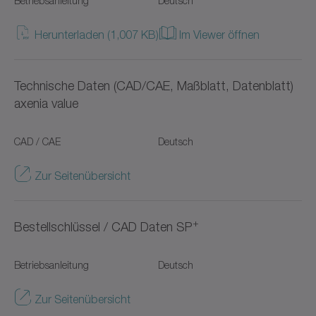
Betriebsanleitung
Deutsch
NPT
Herunterladen (1,007 KB)
Im Viewer öffnen
NPTK
Technische Daten (CAD/CAE, Maßblatt, Datenblatt)
NTP
axenia value
NVH
CAD / CAE
Deutsch
NVS
Zur Seitenübersicht
Premium Linear Systems
+
RP+
Bestellschlüssel / CAD Daten SP
RPC+
Betriebsanleitung
Deutsch
RPK+
Zur Seitenübersicht