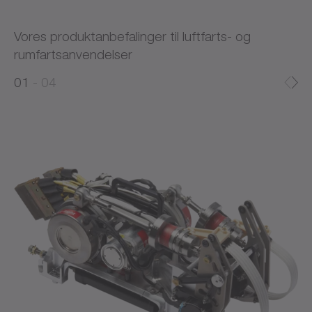
Vores produktanbefalinger til luftfarts- og
rumfartsanvendelser
0
0
1
04
1
2