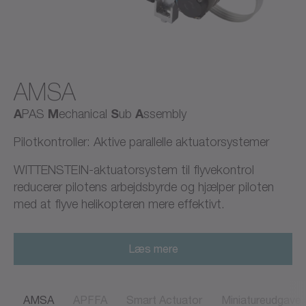
AMSA
A
M
S
A
PAS
echanical
ub
ssembly
Pilotkontroller: Aktive parallelle aktuatorsystemer
WITTENSTEIN-aktuatorsystem til flyvekontrol
reducerer pilotens arbejdsbyrde og hjælper piloten
med at flyve helikopteren mere effektivt.
Læs mere
AMSA
APFFA
Smart Actuator
Miniatureudgave 