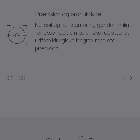
Præcision og produktivitet
Nul spil og høj dæmpning gør det muligt
for eksempelvis medicinske robotter at
udføre kirurgiske indgreb med stor
præcision.
0
0
1
03
1
2
®
®
®
®