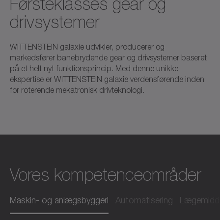
Førsteklasses gear og
drivsystemer
WITTENSTEIN galaxie udvikler, producerer og
markedsfører banebrydende gear og drivsystemer baseret
på et helt nyt funktionsprincip. Med denne unikke
ekspertise er WITTENSTEIN galaxie verdensførende inden
for roterende mekatronisk drivteknologi.
Vores kompetenceområder
Maskin- og anlægsbyggeri
Automatisering
Lægemidde