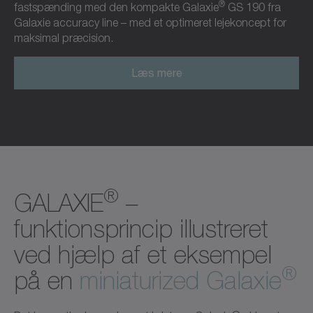
®
fastspænding med den kompakte Galaxie
GS 190 fra
Galaxie accuracy line – med et optimeret lejekoncept for
maksimal præcision.
Læs mere
®
GALAXIE
–
funktionsprincip illustreret
ved hjælp af et eksempel
®
på en
miniaturized Galaxie