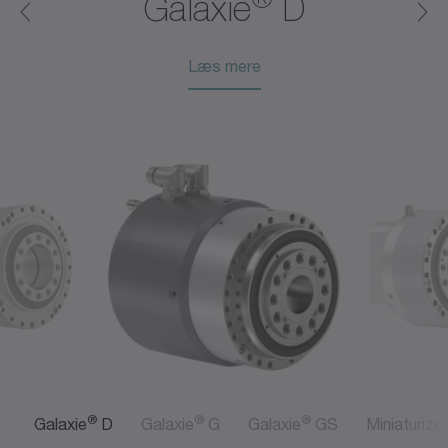
Galaxie
D
Læs mere
®
®
®
Galaxie
D
Galaxie
G
Galaxie
GS
Miniaturize