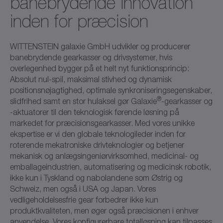
banebrydende innovation
inden for præcision
WITTENSTEIN galaxie GmbH udvikler og producerer
banebrydende gearkasser og drivsystemer, hvis
overlegenhed bygger på et helt nyt funktionsprincip:
Absolut nul-spil, maksimal stivhed og dynamisk
positionsnøjagtighed, optimale synkroniseringsegenskaber,
®
slidfrihed samt en stor hulaksel gør Galaxie
-gearkasser og
-aktuatorer til den teknologisk førende løsning på
markedet for præcisionsgearkasser. Med vores unikke
ekspertise er vi den globale teknologileder inden for
roterende mekatroniske drivteknologier og betjener
mekanisk og anlægsingeniørvirksomhed, medicinal- og
emballageindustrien, automatisering og medicinsk robotik,
ikke kun i Tyskland og nabolandene som Østrig og
Schweiz, men også i USA og Japan. Vores
vedligeholdelsesfrie gear forbedrer ikke kun
produktkvaliteten, men øger også præcisionen i enhver
anvendelse. Vores konfigurerbare totalløsning kan tilpasses