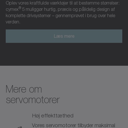
Oplev vores kraftfulde værktøjer til at bestemme størrelser:
®
cymex
5 muliggør hurtig, præcis og pålidelig design af
komplette drivsystemer – gennemprøvet i brug over hele
verden.
Læs mere
Mere om
servomotorer
Høj effekttæthed
Vores servomotorer tilbyder maksimal