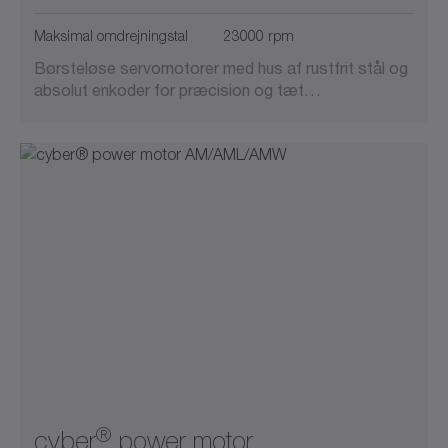
Vakuumkompatibel
Maksimal omdrejningstal
23000 rpm
Børsteløse servomotorer med hus af rustfrit stål og
Væskekøling
absolut enkoder for præcision og tæt…
®
cyber
power motor