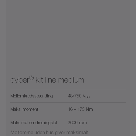
®
cyber
kit line medium
Mellemkredsspænding
48/750 V
DC
Maks. moment
16 – 175 Nm
Maksimal omdrejningstal
3600 rpm
Motorerne uden hus giver maksimalt