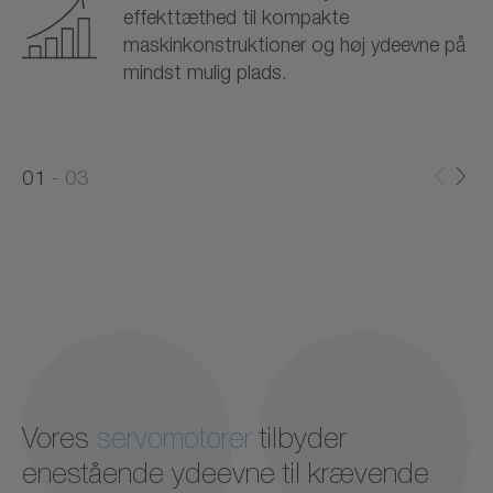
effekttæthed til kompakte
maskinkonstruktioner og høj ydeevne på
mindst mulig plads.
0
0
1
03
1
2
Vores
servomotorer
tilbyder
enestående ydeevne til krævende