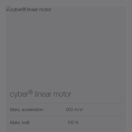
®
cyber
linear motor
Maks. acceleration
500 m/s²
Maks. kraft
100 N