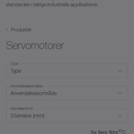
standarden i talrige industrielle applikationer.
Produkter
Servomotorer
Type
Type
Anvendelsesområde
Lineære servomotorer
Anvendelsesområde
Rammeløse servomotorer
Størrelse (mm)
Roterende servomotorer
Størrelse (mm)
Ex-beskyttelse (ATEX)
Til speciale miljøforhold
0
800
Se flere filtre