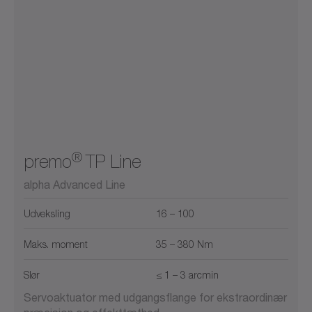
®
premo
TP Line
alpha Advanced Line
Udveksling
16 – 100
Maks. moment
35 – 380 Nm
Slør
≤ 1 – 3 arcmin
Servoaktuator med udgangsflange for ekstraordinær