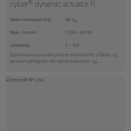
®
cyber
dynamic actuator R
Mellemkredsspænding
48 V
DC
Maks. moment
0.035 – 64 Nm
Udveksling
3 – 100
Børsteløse servoaktuatorer med rustfrit stålhus og
absolutvinkelgiver, der sikrer præcision og…