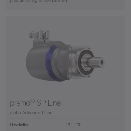
præcision og effekttæthed
®
premo
SP Line
alpha Advanced Line
Udveksling
16 – 100