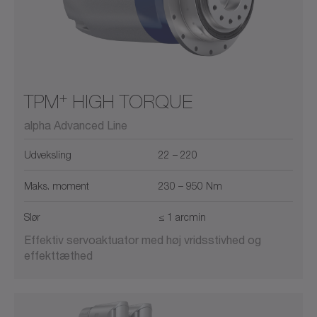
+
TPM
HIGH TORQUE
alpha Advanced Line
Udveksling
22 – 220
Maks. moment
230 – 950 Nm
Slør
≤ 1 arcmin
Effektiv servoaktuator med høj vridsstivhed og
effekttæthed