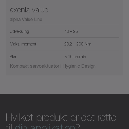
axenia value
alpha Value Line
Udveksling
10 – 25
Maks. moment
20.2 – 200 Nm
Slør
≤ 10 arcmin
Kompakt servoaktuator i Hygienic Design
Hvilket produkt er det rette
til
din applikation
?