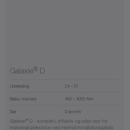
Korrosionsbestandig
Maks. effekt (kW)
Glat aksel
300
900
2600
5800
11000
0
22000
Mobile anvendelser
0
250
Hulaksel
Væskekøling
1
5
10
150
0
250
Systemudgang
®
Galaxie
D
Udveksling
24 – 31
Maks. moment
450 – 4050 Nm
Slør
0 arcmin
®
Galaxie
D - kompakt, effektiv og uden slør for
maksimal præcision ved minimal installationsplads