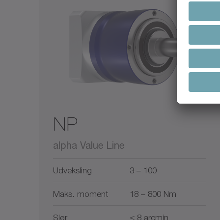
NP
alpha Value Line
Udveksling
3 – 100
Maks. moment
18 – 800 Nm
Slør
≤ 8 arcmin