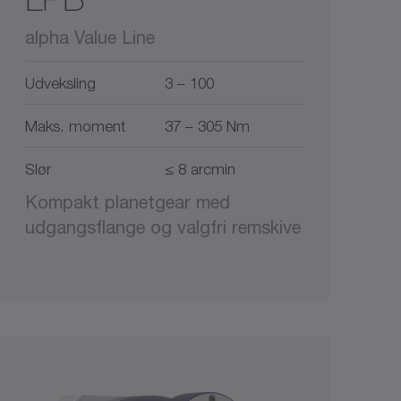
alpha Value Line
Udveksling
3 – 100
Maks. moment
37 – 305 Nm
Slør
≤ 8 arcmin
Kompakt planetgear med
udgangsflange og valgfri remskive