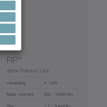
+
RP
alpha Premium Line
Udveksling
4 – 220
Maks. moment
352 – 10450 Nm
Slør
≤ 1 – 3 arcmin