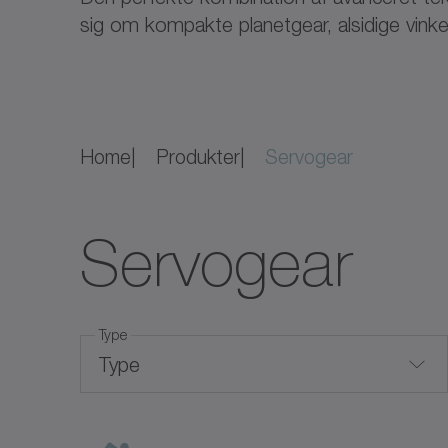
sig om kompakte planetgear, alsidige vinkelg
Home
Produkter
Servogear
Servogear
Type
Type
Gearkasser med hulaksel