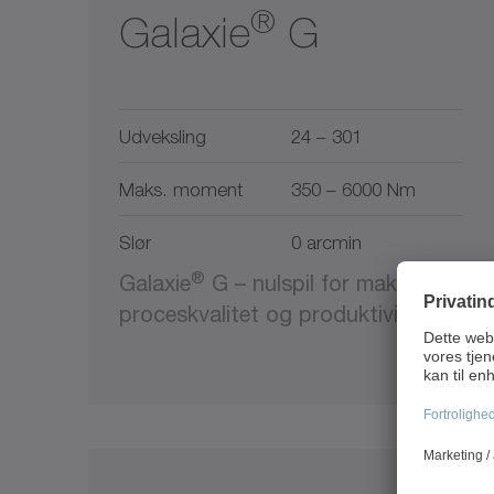
®
Galaxie
G
Udveksling
24 – 301
Maks. moment
350 – 6000 Nm
Slør
0 arcmin
®
Galaxie
G – nulspil for maksimal
proceskvalitet og produktivitet