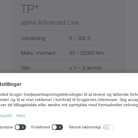
+
TP
alpha Advanced Line
Udveksling
4 – 302.5
Maks. moment
43 – 22000 Nm
Slør
≤ 1 – 3 arcmin
Kompakt planetgear med høj
vridstivhed og udgangsflange