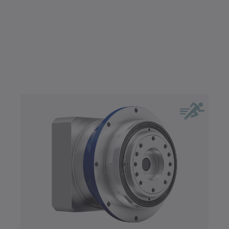
Hygienic Design
Max. moment (Nm)
Konvektionskøling
Max. moment (Nm)
Korrosionsbestandig
0
22000
Væskekøling
300
900
2600
5800
11000
0
22000