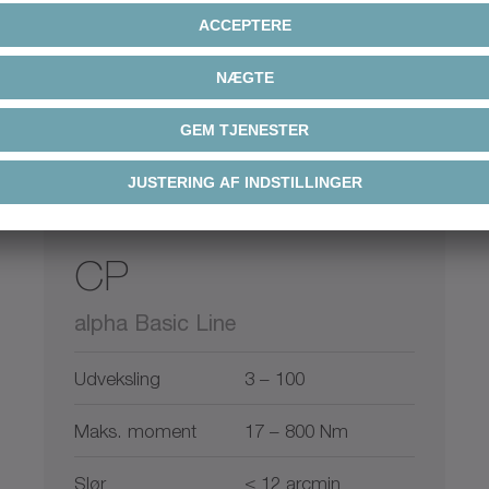
CP
alpha Basic Line
Udveksling
3 – 100
Maks. moment
17 – 800 Nm
Slør
≤ 12 arcmin