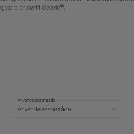
®
ear eller slørfri Galaxie
.
Anvendelsesområde
Anvendelsesområde
Fødevaregodkendt smøring