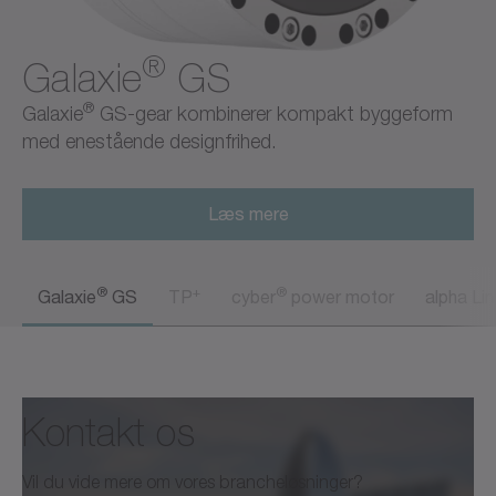
®
Galaxie
GS
®
Galaxie
GS-gear kombinerer kompakt byggeform
med enestående designfrihed.
Læs mere
®
+
®
Galaxie
GS
TP
cyber
power motor
alpha Li
Kontakt os
Vil du vide mere om vores brancheløsninger?