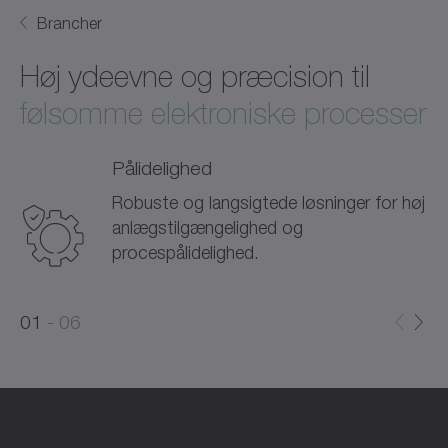
Brancher
Høj ydeevne og præcision til
følsomme elektroniske processer
Pålidelighed
Robuste og langsigtede løsninger for høj
anlægstilgængelighed og
procespålidelighed.
0
0
1
06
1
2