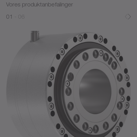
Vores produktanbefalinger
0
0
1
06
1
2