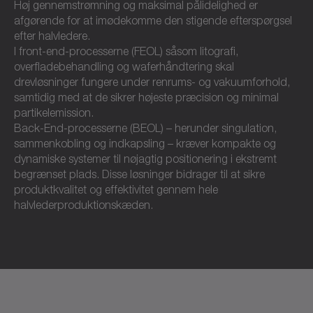
Høj gennemstrømning og maksimal pålidelighed er
afgørende for at imødekomme den stigende efterspørgsel
efter halvledere.
I front-end-processerne (FEOL) såsom litografi,
overfladebehandling og waferhåndtering skal
drevløsninger fungere under renrums- og vakuumforhold,
samtidig med at de sikrer højeste præcision og minimal
partikelemission.
Back-End-processerne (BEOL) – herunder singulation,
sammenkobling og indkapsling – kræver kompakte og
dynamiske systemer til nøjagtig positionering i ekstremt
begrænset plads. Disse løsninger bidrager til at sikre
produktkvalitet og effektivitet gennem hele
halvlederproduktionskæden.