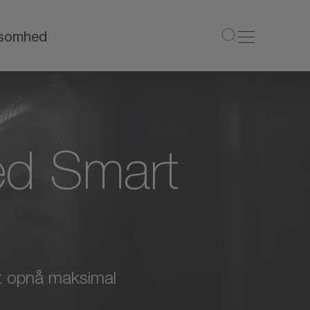
ksomhed
med Smart
 at opnå maksimal