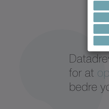
Datadre
for at
op
bedre yd