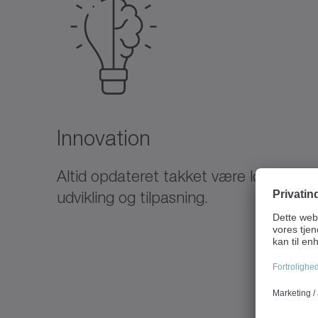
Innovation
Altid opdateret takket være løbende
udvikling og tilpasning.