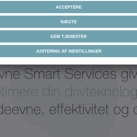
vne Smart Services giv
timere din drivteknolog
eevne, effektivitet og d