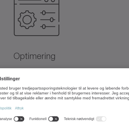
Optimering
At opdage problemer hører fortiden
til – i dag handler det udelukkende
om forbedringer.