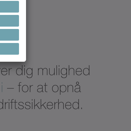
er dig mulighed
i
– for at opnå
riftssikkerhed.