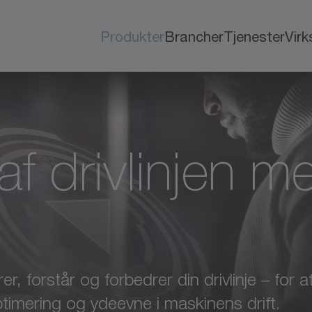
Produkter
Brancher
Tjenester
Vir
af drivlinjen 
er, forstår og forbedrer din drivlinje – for
ptimering og ydeevne i maskinens drift.