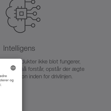
Intelligens
Når produkter ikke blot fungerer,
men også forstår, opstår der ægte
innovation inden for drivlinjen.