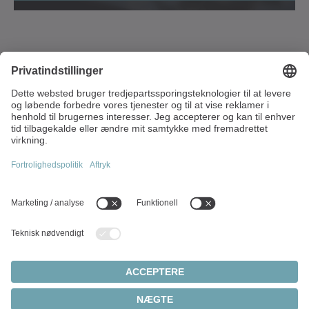
Strandvägen 82
234 31 Lomma
Sverige
+45 40 26 50 10
info(at)wittenstein.dk
Topemner:
Produktoversigt
Servogear
Servomotorer
Cookieindstillinger
Fortrolighedserklæring
Juridisk varsel