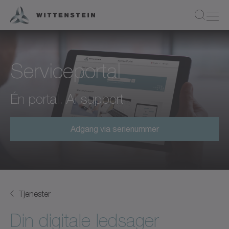
Serviceportal
Én portal. Al support.
Adgang via serienummer
Tjenester
Din digitale ledsager