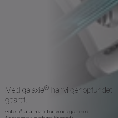
®
Med galaxie
har vi genopfundet
gearet.
®
Galaxie
er en revolutionerende gear med