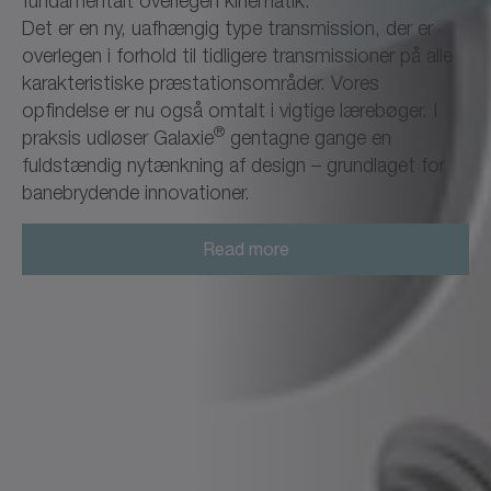
fundamentalt overlegen kinematik.
Det er en ny, uafhængig type transmission, der er
overlegen i forhold til tidligere transmissioner på alle
karakteristiske præstationsområder. Vores
opfindelse er nu også omtalt i vigtige lærebøger. I
®
praksis udløser Galaxie
gentagne gange en
fuldstændig nytænkning af design – grundlaget for
banebrydende innovationer.
Read more