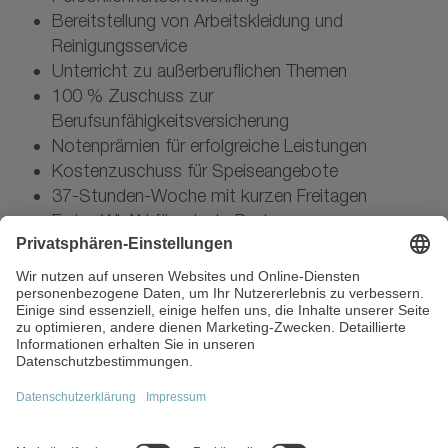
Bereitstellung von Arbeitskleidung und
Reinigungsservice
Unterricht zu außerberuflichen Themen
100 % Zuschuss zur
Berufsunfähigkeitsversicherung
Notenprämien für erfolgreiche Leistungen
Kostenzuschuss für Speiseangebote
37-Stunden-Woche mit kurzen Freitagen
Freies WLAN für private Devices