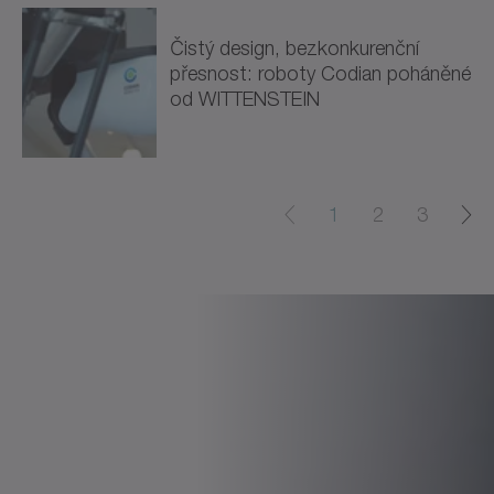
Čistý design, bezkonkurenční
přesnost: roboty Codian poháněné
od WITTENSTEIN
1
2
3