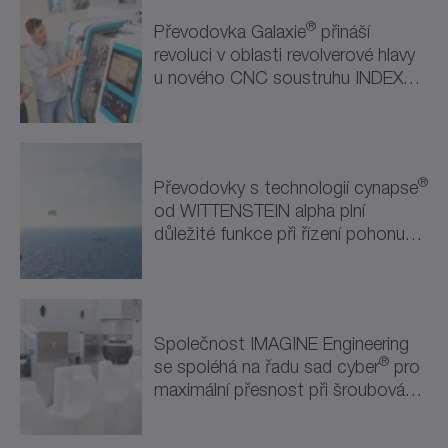
®
Převodovka Galaxie
přináší
Polovodiče a elektronika (1)
revoluci v oblasti revolverové hlavy
u nového CNC soustruhu INDEX
Robotika a automatizace (2)
ABC
Robotika a automatizace (2)
Další odvětví (1)
®
Převodovky s technologií cynapse
od WITTENSTEIN alpha plní
Atrakce a zábava (1)
důležité funkce při řízení pohonu
draka.
Společnost IMAGINE Engineering
®
se spoléhá na řadu sad cyber
pro
maximální přesnost při šroubování
a utěsňování.