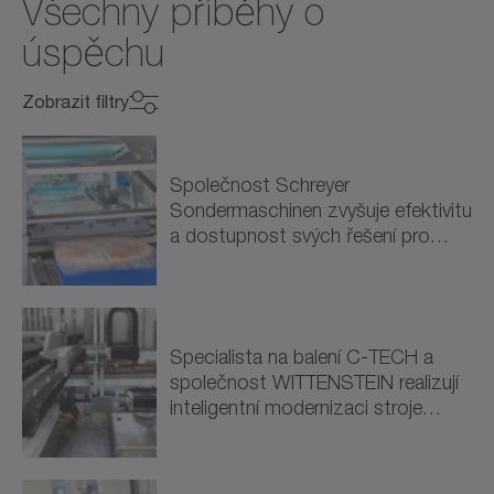
Všechny příběhy o
úspěchu
Zobrazit filtry
Vyberte odvětví
Vyberte odvětví
Společnost Schreyer
Sondermaschinen zvyšuje efektivitu
Strojírenství (9)
a dostupnost svých řešení pro
balení díky inteligentní pohonné…
Obráběcí stroje (3)
Balení (5)
Specialista na balení C-TECH a
společnost WITTENSTEIN realizují
Zpracování (1)
inteligentní modernizaci stroje
Energie (1)
Robopacker
Obnovitelná energie (1)