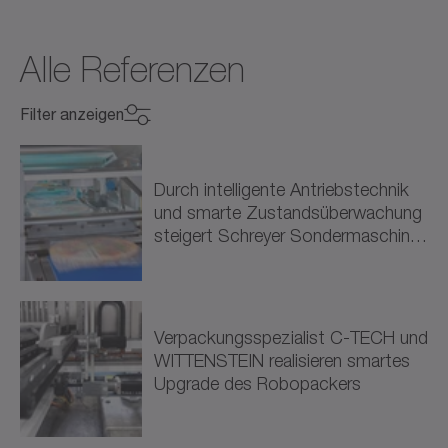
Alle Referenzen
Filter anzeigen
Branche auswählen
Branche auswählen
Durch intelligente Antriebstechnik
und smarte Zustandsüberwachung
Maschinenbau (9)
steigert Schreyer Sondermaschinen
die Effizienz und…
Werkzeugmaschinen (3)
Verpackung (5)
Verpackungsspezialist C-TECH und
WITTENSTEIN realisieren smartes
Verarbeitung (1)
Upgrade des Robopackers
Energie (1)