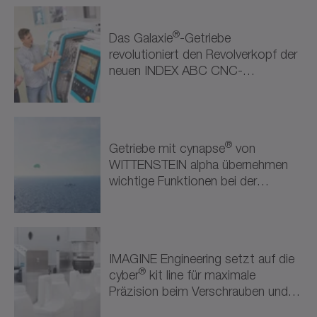
Erneuerbare Energien (1)
®
Das Galaxie
-Getriebe
Halbleiter & Elektronik (1)
revolutioniert den Revolverkopf der
neuen INDEX ABC CNC-
Robotik & Automatisierung (2)
Drehmaschine.
Robotik & Automatisierung (2)
Weitere Branchen (1)
®
Getriebe mit cynapse
von
WITTENSTEIN alpha übernehmen
Attraktionen & Unterhaltung (1)
wichtige Funktionen bei der
Steuerung des Kite-
Antriebssystems.
IMAGINE Engineering setzt auf die
®
cyber
kit line für maximale
Präzision beim Verschrauben und
Versiegeln.