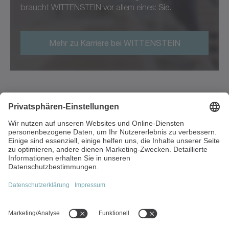
braucht WITTENSTEIN vor allem eines: Sie.
Mehr zu Karriere bei WITTENSTEIN
Walter-Wittenstein-Straße 1
97999 Igersheim
Deutschland
+49 7931 493-0
info(at)wittenstein.de
Top-Themen: