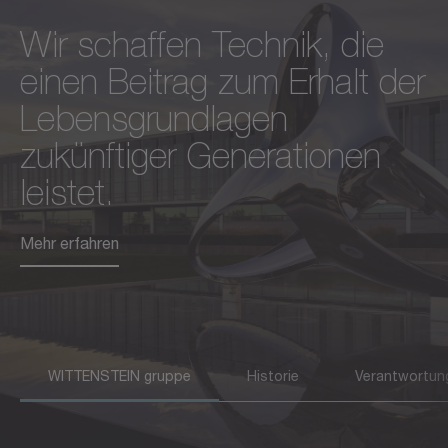
Wir schaffen Technik, die
In den vergangenen
Nachhaltiges und
einen Beitrag zum Erhalt der
Jahrzehnten haben wir uns
gesellschaftlich
Lebensgrundlagen
ständig weiterentwickelt
verantwortliches
zukünftiger Generationen
und immer wieder neu
Wirtschaften ist für uns ein
leistet.
definiert. Dabei vergessen
langfristiger Erfolgsfaktor
wir nie, woher wir kommen.
und Innovationstreiber.
Mehr erfahren
Mehr erfahren
Mehr erfahren
WITTENSTEIN gruppe
Historie
Verantwortun