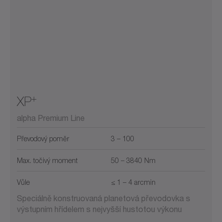
+
XP
alpha Premium Line
Převodový poměr
3 – 100
Max. točivý moment
50 – 3840 Nm
Vůle
≤ 1 – 4 arcmin
Speciálně konstruovaná planetová převodovka s
výstupním hřídelem s nejvyšší hustotou výkonu