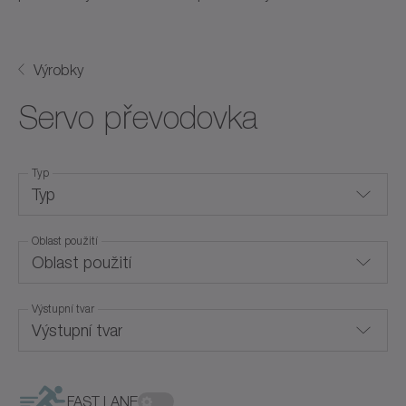
Výrobky
Servo převodovka
Typ
Typ
Oblast použití
Dutá hřídelová převodovka
Oblast použití
Koaxiální převodovky
Výstupní tvar
Hygienic Design
Pro speciální stavy prostředí
Výstupní tvar
Kapalinové chlazení
Převodovky bez vůle
Konvekční chlazení
FAST LANE