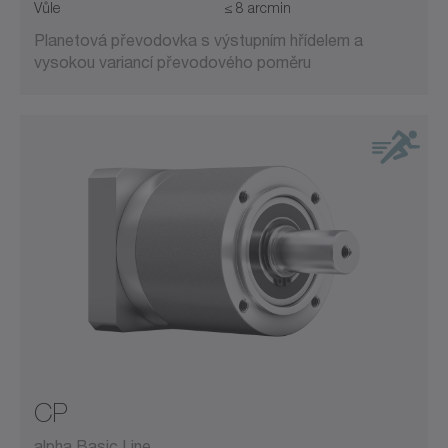
Vůle
≤ 8 arcmin
Planetová převodovka s výstupním hřídelem a
vysokou variancí převodového poměru
CP
alpha Basic Line