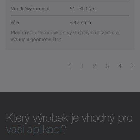
Max. točivý moment
51 – 800 Nm
Vůle
≤ 8 arcmin
Planetová převodovka s vyztuženým uložením a
výstupní geometrií B14
1
2
3
4
Který výrobek je vhodný pro
vaši aplikaci
?