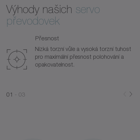
Výhody našich
servo
převodovek
Přesnost
Nízká torzní vůle a vysoká torzní tuhost
pro maximální přesnost polohování a
opakovatelnost.
0
0
1
03
1
2