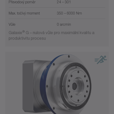
Převodový poměr
24 – 301
Zaslepený dutý hřídel
Max. točivý moment
350 – 6000 Nm
Vůle
0 arcmin
®
Galaxie
G – nulová vůle pro maximální kvalitu a
produktivitu procesu