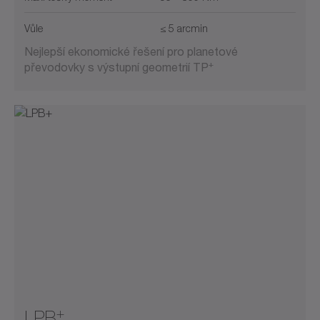
Vůle
≤ 5 arcmin
Nejlepší ekonomické řešení pro planetové
+
převodovky s výstupní geometrií TP
+
LPB