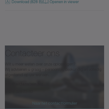
Download (828 B)
Openen in viewer
Contacteer ons
Wilt u meer weten over onze oplossingen?
Wij adviseren u graag – persoonlijk, deskundig en volledig
afgestemd op uw wensen.
info@wittenstein.biz
+32 9 326 73 80
Naar het contactformulier