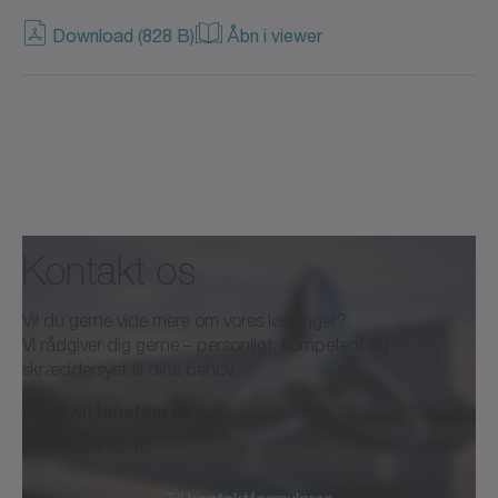
Download (828 B)
Åbn i viewer
Kontakt os
Vil du gerne vide mere om vores løsninger?
Vi rådgiver dig gerne – personligt, kompetent og
skræddersyet til dine behov.
info@wittenstein.dk
+45 40 26 50 10