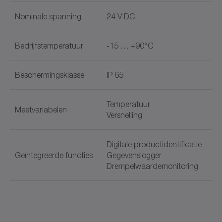
Nominale spanning
24 V DC
Bedrijfstemperatuur
-15 … +90°C
Beschermingsklasse
IP 65
Temperatuur
Meetvariabelen
Versnelling
Digitale productidentificatie
Geïntegreerde functies
Gegevenslogger
Drempelwaardemonitoring
Documentnaam