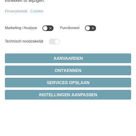
®
cynapse
maakt uw
aandrijvingen slimmer met
intelligence