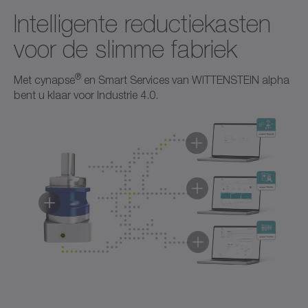
Intelligente reductiekasten
voor de slimme fabriek
Brochure/catalogus
Neutraal
®
Met cynapse
en Smart Services van WITTENSTEIN alpha
bent u klaar voor Industrie 4.0.
Download (170 B)
Openen in viewer
®
cynapse
Gebruiksaanwijzing
Neutraal
®
®
®
®
cynapse
cynapse
cynapse
cynapse
Connect
Monitor
Analyze
®