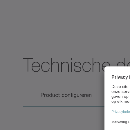
Technische de
Product configureren
T