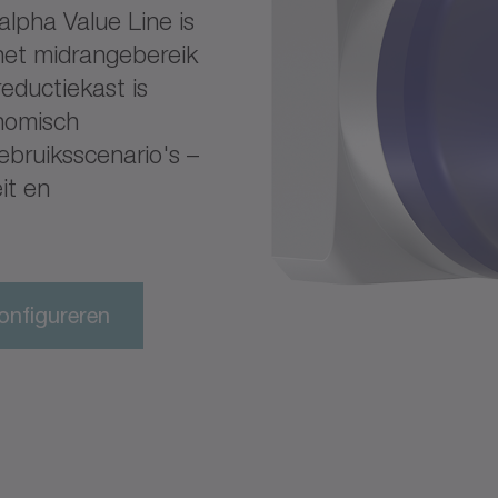
alpha Value Line is
het midrangebereik
reductiekast is
onomisch
ebruiksscenario's –
it en
onfigureren