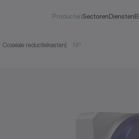
Producten
Sectoren
Diensten
B
Coaxiale reductiekasten
NP