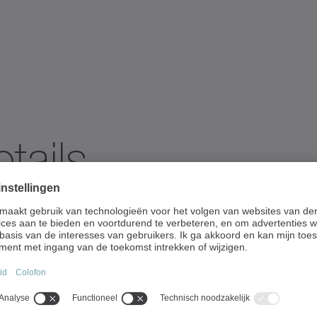
tails
echnische gegevens
Beschikbare optie