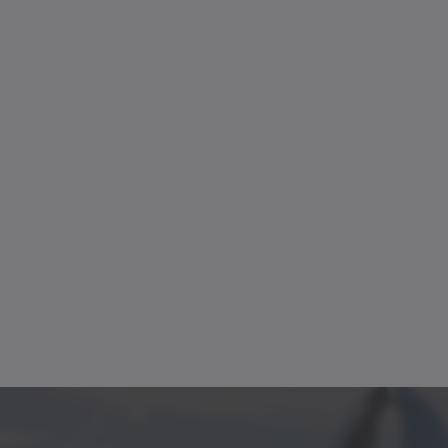
D
✓
✓
3
ue Line
Br
, NTP, NPK, NPLK, NPSK, NPTK, NPRK, CVS, CVH,
5
j
✓
≤
t