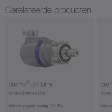
screws
encoders
®
cymex
Gerelateerde producten
®
premo
SP Line
pre
alpha Advanced Line
alpha
Overbrengingsverhouding
16 – 100
Overbr