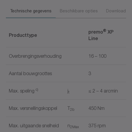
Technische gegevens
Beschikbare opties
Downloads
®
premo
XP
Producttype
Line
Overbrengingsverhouding
16 – 100
Aantal bouwgroottes
3
c)
Max. speling
j
≤ 2 – 4 arcmin
t
Max. versnellingskoppel
T
450 Nm
2b
Max. uitgaande snelheid
n
375 rpm
2Max