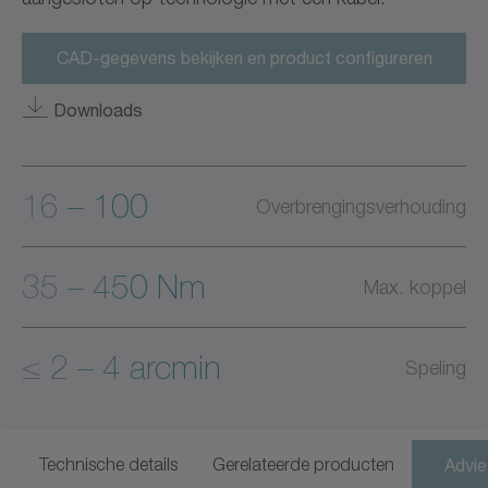
CAD-gegevens bekijken en product configureren
Downloads
16 – 100
Overbrengingsverhouding
35 – 450 Nm
Max. koppel
≤ 2 – 4 arcmin
Speling
Technische details
Gerelateerde producten
Advie