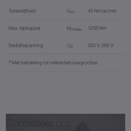
Torsiestijfheid
C
45 Nm/arcmin
t21
Max. kipkoppel
M
1296 Nm
2KMax
Bedrijfsspanning
U
320 V; 560 V
D
c)
Met betrekking tot referentiebouwgroottes
Digitale encoder
✓
Documentnaam
1-kabelaansluiting
✓
Houdrem
✓
Contacteer ons
alpha Mechatronic Systems