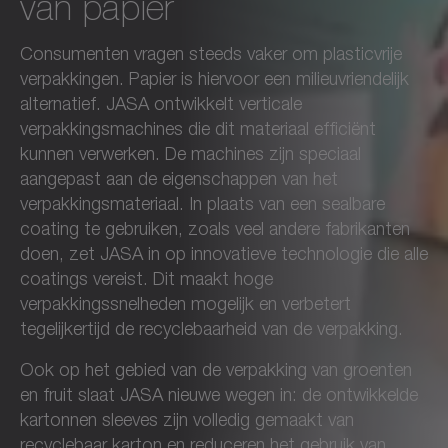
van papier
Consumenten vragen steeds vaker om plasticvrije
verpakkingen. Papier is hiervoor een milieuvriendelijk
alternatief. JASA ontwikkelt verticale
verpakkingsmachines die dit materiaal efficiënt
kunnen verwerken. De machines zijn speciaal
aangepast aan de eigenschappen van het
verpakkingsmateriaal. In plaats van een sealbare
coating te gebruiken, zoals veel andere fabrikanten
doen, zet JASA in op innovatieve technologie die alle
coatings vereist. Dit maakt hoge
verpakkingssnelheden mogelijk en verbetert
tegelijkertijd de recyclebaarheid van de verpakking.
Ook op het gebied van de verpakking van groenten
en fruit slaat JASA nieuwe wegen in: de ontwikkelde
kartonnen sleeves zijn volledig gemaakt van
recyclebaar karton en reduceren het gebruik van