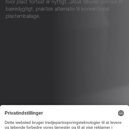
hvor plast fortsat er nyttigt. JASA tilbyder dermed et
bæredygtigt, praktisk alternativ til konventionel
plastemballage.