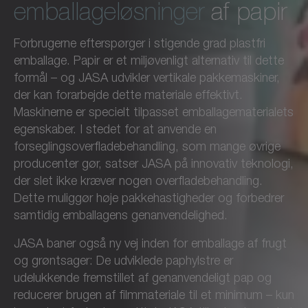
emballageløsninger
af papir
Forbrugerne efterspørger i stigende grad plastfri
emballage. Papir er et miljøvenligt alternativ til dette
formål – og JASA udvikler vertikale pakkemaskiner,
der kan forarbejde dette materiale effektivt.
Maskinerne er specielt tilpasset emballagematerialets
egenskaber. I stedet for at anvende en
forseglingsoverfladebehandling, som mange øvrige
producenter gør, satser JASA på innovativ teknologi,
der slet ikke kræver nogen overfladebehandling.
Dette muliggør høje pakkehastigheder og forbedrer
samtidig emballagens genanvendelighed.
JASA baner også ny vej inden for emballage af frugt
og grøntsager: De udviklede paphylstre er
udelukkende fremstillet af genanvendeligt pap og
reducerer brugen af filmmateriale til et minimum – kun