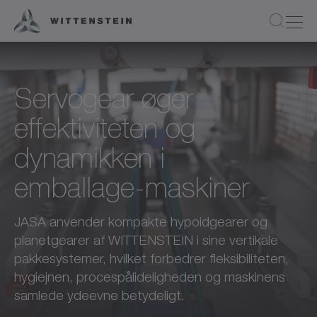
Servogear øger
effektiviteten og
dynamikken i
emballage-maskiner
JASA anvender kompakte hypoidgearer og
planetgearer af WITTENSTEIN i sine vertikale
pakkesystemer, hvilket forbedrer fleksibiliteten,
hygiejnen, procespålideligheden og maskinens
samlede ydeevne betydeligt.