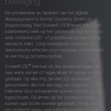
beweging
De ontwikkelaar en fabrikant van het digitale
displaysysteem is Simtec Systems GmbH uit
Braunschweig. Met ScreenFLITE® levert het bedrijf
baanbrekend werk op het gebied van digitale media:
waar statische LED- of posterreclame vaak weinig
aandacht trekt, zorgt bewegende reclame met
elektronische effecten voor maximale zichtbaarheid
en een hoog omzetpotentieel.
®
ScreenFLITE
bestaat uit drie draaiende ringen die
naar wens samen of tegen elkaar in kunnen worden
gedraaid. Op elke ring zijn vier LED-schermen
gemonteerd, die met een slag van ongeveer 1.100
millimeter door schaararmen kunnen worden uit- en
ingeschoven. De armen op het bovenste niveau
kunnen naar boven worden gekanteld, terwijl die op
het onderste niveau naar beneden kunnen worden