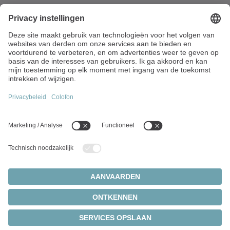
Vaartstraat 90 / bus 201
9270 Kalken
België
+32 9 326 73-80
info(at)wittenstein.biz
Toponderwerpen:
Productenoverzicht
Servoreductiekasten
Servomotoren
Cookie-instellingen
Privacy Statement
Wettelijke informatie
Tandheugel- en tandwiel-systemen
© 2026 - WITTENSTEIN SE
Servoactuatoren