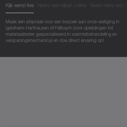
Kijk eens! live
Neem een kijkje! online
Neem eens een k
Maak een afspraak voor een bezoek aan onze vestiging in
Igersheim-Harthausen of Fellbach (voor opleidingen tot
materiaaltester gespecialiseerd in warmtebehandeling en
verspaningsmechanica) en doe direct ervaring op!