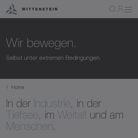
Wir bewegen.
Selbst unter extremen Bedingungen.
Home
In der
Industrie
, in der
Tiefsee
, im
Weltall
und am
Menschen
.