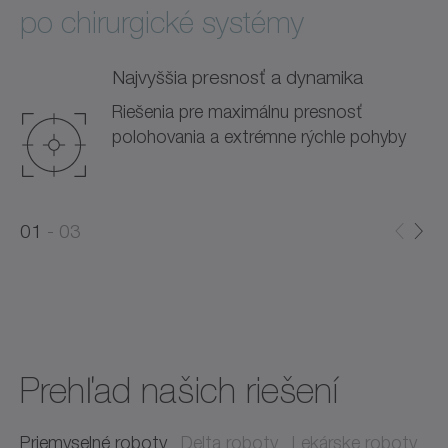
po chirurgické systémy
Najvyššia presnosť a dynamika
Riešenia pre maximálnu presnosť
polohovania a extrémne rýchle pohyby
0
0
1
03
1
2
Prehľad našich riešení
Priemyselné roboty
Delta roboty
Lekárske roboty