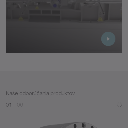
Naše odporúčania produktov
0
0
1
06
1
2