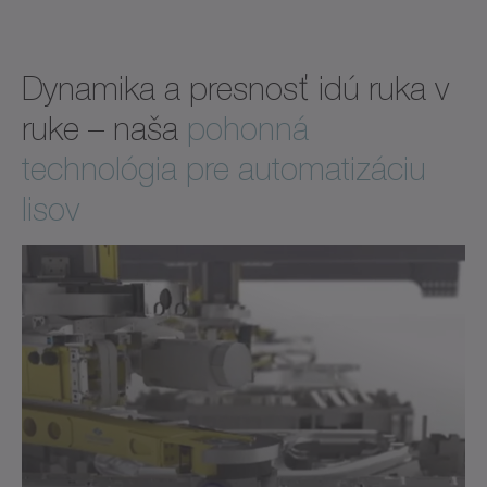
Dynamika a presnosť idú ruka v
ruke – naša
pohonná
technológia pre automatizáciu
lisov