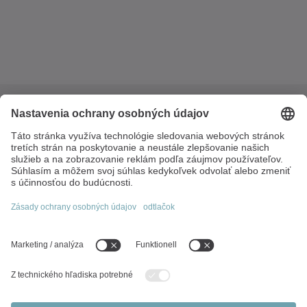
Energiestraße 2
2540 Bad Vöslau
Austria
+420 601 166 787
office(at)wittenstein.at
Najdôležitejšie témy:
Prehľad produktov
Servo prevodovky