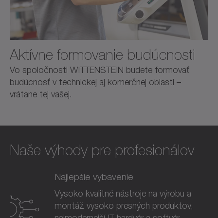
Aktívne formovanie budúcnosti
Vo spoločnosti WITTENSTEIN budete formovať
budúcnosť v technickej aj komerčnej oblasti –
vrátane tej vašej.
Naše výhody pre profesionálov
Najlepšie vybavenie
Vysoko kvalitné nástroje na výrobu a
montáž vysoko presných produktov,
najmodernejší IT hardvér a softvér.