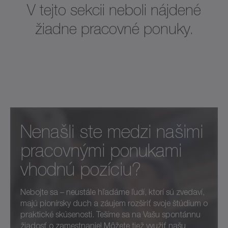
V tejto sekcii neboli nájdené
žiadne pracovné ponuky.
Nenašli ste medzi našimi
pracovnými ponukami
vhodnú pozíciu?
Nebojte sa – neustále hľadáme ľudí, ktorí sú zvedaví,
majú pionírsky duch a záujem rozšíriť svoje štúdium o
praktické skúsenosti. Tešíme sa na Vašu spontánnu
žiadosť o zamestnanie! Môžete tiež využiť našu