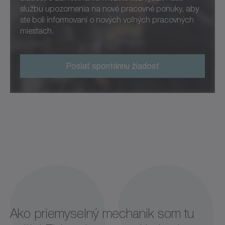
službu upozornenia na nové pracovné ponuky, aby
ste boli informovaní o nových voľných pracovných
miestach.
Poslať spontánnu žiadosť
Ako priemyselný mechanik som tu