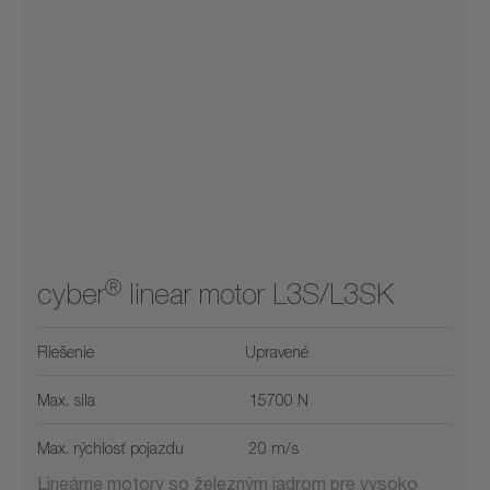
®
cyber
linear motor L3S/L3SK
Riešenie
Upravené
Max. sila
15700 N
Max. rýchlosť pojazdu
20 m/s
Lineárne motory so železným jadrom pre vysoko