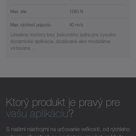
Max. sila
1280 N
Max. rýchlosť pojazdu
40 m/s
Lineárne motory bez železného jadra pre vysoko
dynamické aplikácie, dodávané ako modulárne
vstavané…
Ktorý produkt je pravý pre
vašu aplikáciu
?
S našimi nástrojmi na určovanie veľkosti, od rýchleho