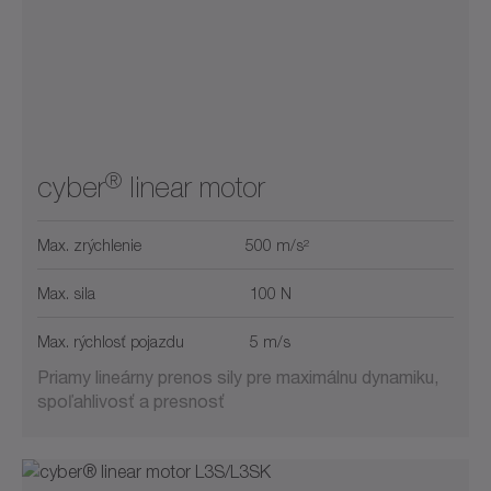
Max. sila (kN)
2
5
20
40
0
50
0
15700
1
10
25
250
750
0
15700
®
cyber
linear motor
Max. zrýchlenie
500 m/s²
Max. sila
100 N
Max. rýchlosť pojazdu
5 m/s
Priamy lineárny prenos sily pre maximálnu dynamiku,
spoľahlivosť a presnosť