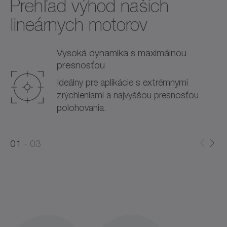
Prehľad výhod našich
lineárnych motorov
Vysoká dynamika s maximálnou
presnosťou
Ideálny pre aplikácie s extrémnymi
zrýchleniami a najvyššou presnosťou
polohovania.
0
0
1
03
1
2