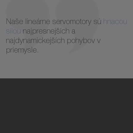
Naše lineárne servomotory sú
hnacou
silou
najpresnejších a
najdynamickejších pohybov v
priemysle.