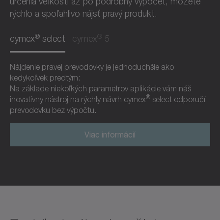
určenia veľkosti až po podrobný výpočet, môžete
rýchlo a spoľahlivo nájsť pravý produkt.
®
®
cymex
select
cymex
5
Nájdenie pravej prevodovky je jednoduchšie ako
kedykoľvek predtým:
Na základe niekoľkých parametrov aplikácie vám náš
®
inovatívny nástroj na rýchly návrh cymex
select odporučí
prevodovku bez výpočtu.
Viac informácií