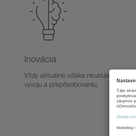
Inovácia
Vždy aktuálne vďaka neustálemu
vývoju a prispôsobovaniu.