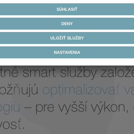
ntné smart služby zalo
ožňujú
optimalizovať 
ógiu
– pre vyšší výkon, 
vosť.