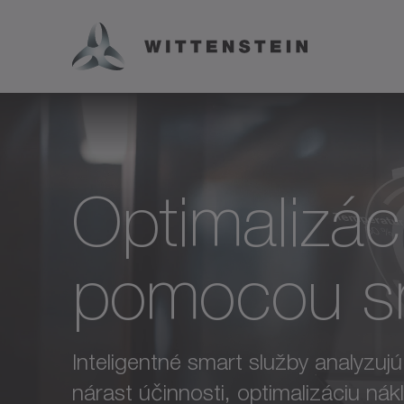
Optimalizác
pomocou sm
Inteligentné smart služby analyzuj
nárast účinnosti, optimalizáciu nák