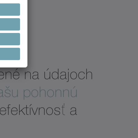
žené na údajoch
vašu pohonnú
efektívnosť a