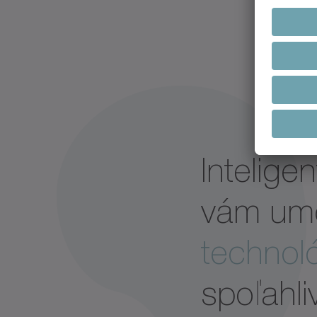
Intelige
vám um
technol
spoľahli