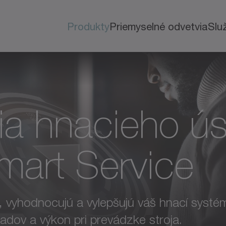
Produkty
Priemyselné odvetvia
Slu
ia hnacieho ús
art Service
ú, vyhodnocujú a vylepšujú váš hnací syst
ladov a výkon pri prevádzke stroja.