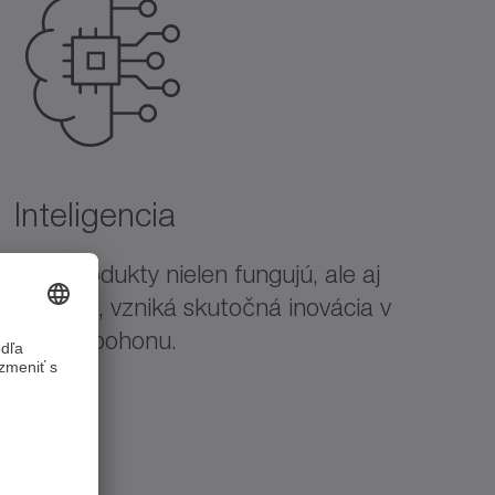
Inteligencia
Keď produkty nielen fungujú, ale aj
„chápu“, vzniká skutočná inovácia v
oblasti pohonu.