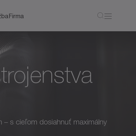
žba
Firma
trojenstva
ém – s cieľom dosiahnuť maximálny