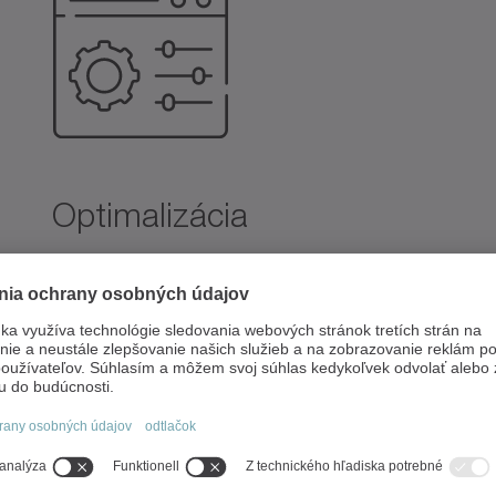
Optimalizácia
Zisťovanie stavu je už minulosťou –
dnes ide predovšetkým o zlepšenia.