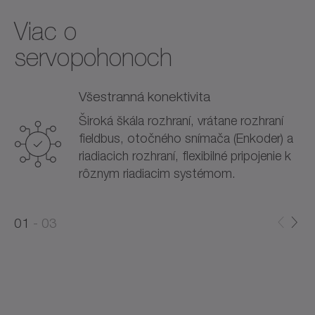
Viac o
servopohonoch
Všestranná konektivita
Široká škála rozhraní, vrátane rozhraní
fieldbus, otočného snímača (Enkoder) a
riadiacich rozhraní, flexibilné pripojenie k
rôznym riadiacim systémom.
0
0
1
03
1
2