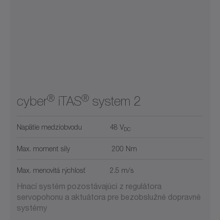
®
®
cyber
iTAS
system 2
Napätie medziobvodu
48 V
DC
Max. moment sily
200 Nm
Max. menovitá rýchlosť
2.5 m/s
Hnací systém pozostávajúci z regulátora
servopohonu a aktuátora pre bezobslužné dopravné
systémy