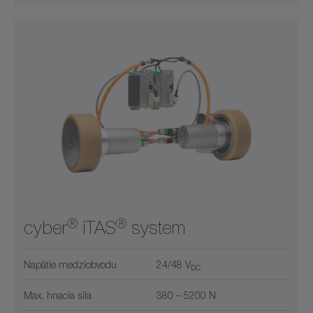
®
®
cyber
iTAS
system
Napätie medziobvodu
24/48 V
DC
Max. hnacia sila
380 – 5200 N