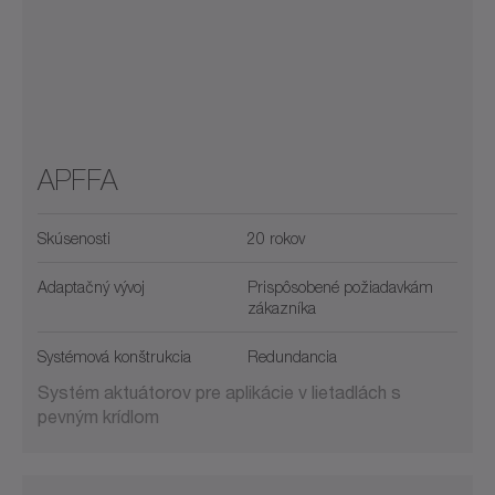
APFFA
Skúsenosti
20 rokov
Adaptačný vývoj
Prispôsobené požiadavkám
zákazníka
Systémová konštrukcia
Redundancia
Systém aktuátorov pre aplikácie v lietadlách s
pevným krídlom