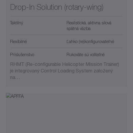
Drop-In Solution (rotary-wing)
Taktilný
Realistická, aktívna silová
spätná väzba
Flexibilné
Ľahko (re)konfigurovateľné
Príslušenstvo
Rukoväte sú voliteľné
RHMT (Re-configurable Helicopter Mission Trainer)
je integrovaný Control Loading System založený
na…