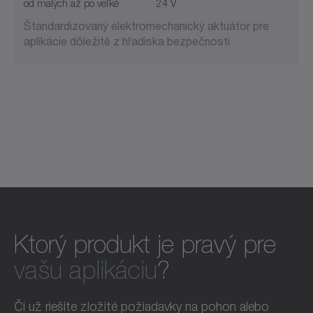
od malých až po veľké
24 V
Štandardizovaný elektromechanický aktuátor pre
aplikácie dôležité z hľadiska bezpečnosti
Ktorý produkt je pravý pre
vašu aplikáciu
?
Či už riešite zložité požiadavky na pohon alebo