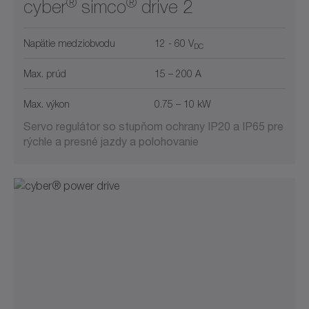
®
®
cyber
simco
drive 2
Napätie medziobvodu
12 - 60 V
DC
Max. prúd
15 – 200 A
Max. výkon
0.75 – 10 kW
Servo regulátor so stupňom ochrany IP20 a IP65 pre
rýchle a presné jazdy a polohovanie