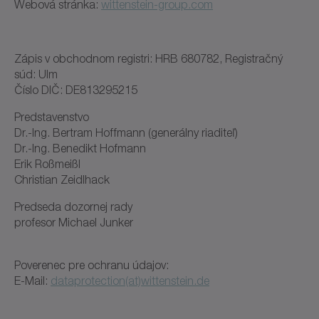
Webová stránka:
wittenstein-group.com
Zápis v obchodnom registri: HRB 680782, Registračný
súd: Ulm
Číslo DIČ: DE813295215
Predstavenstvo
Dr.-Ing. Bertram Hoffmann (generálny riaditeľ)
Dr.-Ing. Benedikt Hofmann
Erik Roßmeißl
Christian Zeidlhack
Predseda dozornej rady
profesor Michael Junker
Poverenec pre ochranu údajov:
E-Mail:
dataprotection(at)wittenstein.de