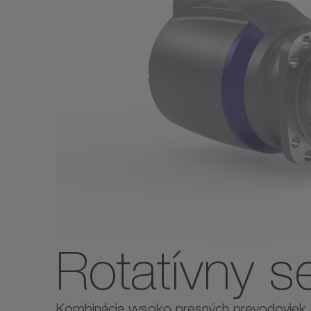
Rotatívny s
Kombinácia vysoko presných prevodoviek