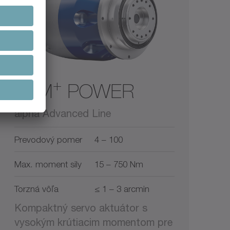
+
TPM
POWER
alpha Advanced Line
Prevodový pomer
4 – 100
Max. moment sily
15 – 750 Nm
Torzná vôľa
≤ 1 – 3 arcmin
Kompaktný servo aktuátor s
vysokým krútiacim momentom pre