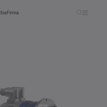
žba
Firma