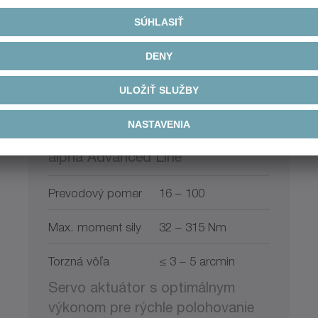
®
premo
SP Line
alpha Advanced Line
Prevodový pomer
16 – 100
Max. moment sily
32 – 315 Nm
Torzná vôľa
≤ 3 – 5 arcmin
Servo aktuátor s optimálnym
výkonom pre rýchle polohovanie