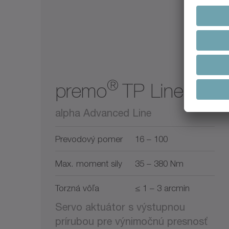
®
premo
TP Line
alpha Advanced Line
Prevodový pomer
16 – 100
Max. moment sily
35 – 380 Nm
Torzná vôľa
≤ 1 – 3 arcmin
Servo aktuátor s výstupnou
prírubou pre výnimočnú presnosť