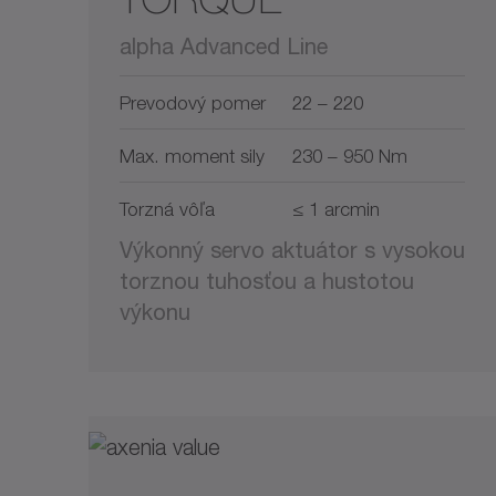
alpha Advanced Line
Prevodový pomer
22 – 220
Max. moment sily
230 – 950 Nm
Torzná vôľa
≤ 1 arcmin
Výkonný servo aktuátor s vysokou
torznou tuhosťou a hustotou
výkonu