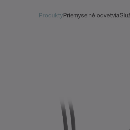
Produkty
Priemyselné odvetvia
Slu