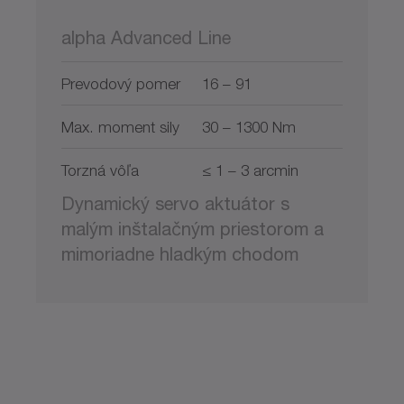
alpha Advanced Line
Prevodový pomer
16 – 91
Max. moment sily
30 – 1300 Nm
Torzná vôľa
≤ 1 – 3 arcmin
Dynamický servo aktuátor s
malým inštalačným priestorom a
mimoriadne hladkým chodom