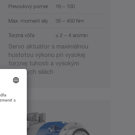
Prevodový pomer
16 – 100
Max. moment sily
35 – 450 Nm
Torzná vôľa
≤ 2 – 4 arcmin
Servo aktuátor s maximálnou
hustotou výkonu pri vysokej
torznej tuhosti a vysokým
radiálnych silách