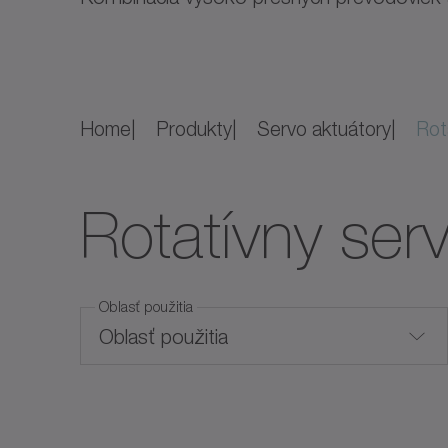
Home
Produkty
Servo aktuátory
Rota
Rotatívny ser
Oblasť použitia
Oblasť použitia
Hygienic Design
Max. moment (Nm)