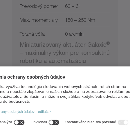
Prevodový pomer
60 – 61
Max. moment sily
150 – 250 Nm
Torzná vôľa
0 arcmin
®
Miniaturizovaný aktuátor Galaxie
– maximálny výkon pre kompaktnú
robotiku a automatizáciu