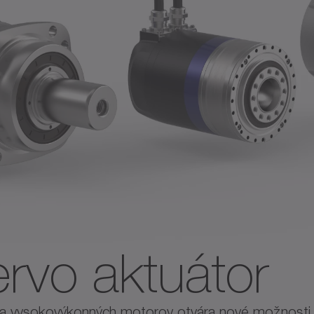
ervo aktuátor
 a vysokovýkonných motorov otvára nové možnosti 