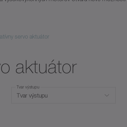
tívny servo aktuátor
vo aktuátor
Tvar výstupu
Tvar výstupu
Dutý hriadeľ
Max. výkon (kW)