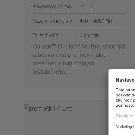
Prevodový pomer
24 – 31
Max. moment sily
450 – 4050 Nm
Torzná vôľa
0 arcmin
®
Galaxie
D – kompaktná, výkonná
a bezvôľová pre maximálnu
presnosť s minimálnym
inštalačným…