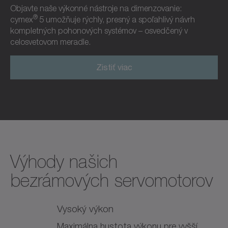
Objavte naše výkonné nástroje na dimenzovanie:
®
cymex
5 umožňuje rýchly, presný a spoľahlivý návrh
kompletných pohonových systémov – osvedčený v
celosvetovom meradle.
Zistiť viac
Výhody našich
bezrámových servomotorov
Vysoký výkon
Maximálna hustota výkonu pre vyšší