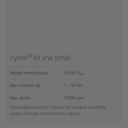
®
cyber
kit line small
Napätie medziobvodu
48/560 V
DC
Max. moment sily
1 – 30 Nm
Max. otáčky
10000 rpm
Maximálna hustota výkonu pri vysokej flexibilite
vďaka rôznym možnostiam výberu