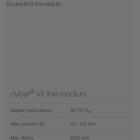
®
cyber
kit line medium
Napätie medziobvodu
48/750 V
DC
Max. moment sily
16 – 175 Nm
Max. otáčky
3600 rpm