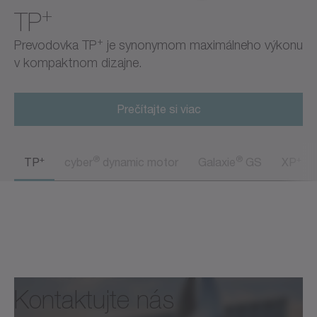
+
TP
+
Prevodovka TP
je synonymom maximálneho výkonu
v kompaktnom dizajne.
Prečítajte si viac
+
®
®
+
TP
cyber
dynamic motor
Galaxie
GS
XP
Kontaktujte nás