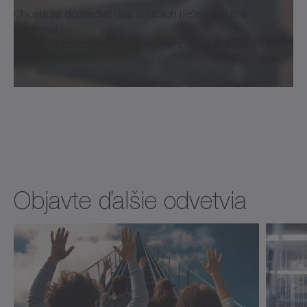
Chcete sa dozvedieť viac o našich riešeniach pre
priemysel?
Radi vám poradíme – osobne, kompetentne a podľa
vašich potrieb.
Objavte ďalšie odvetvia