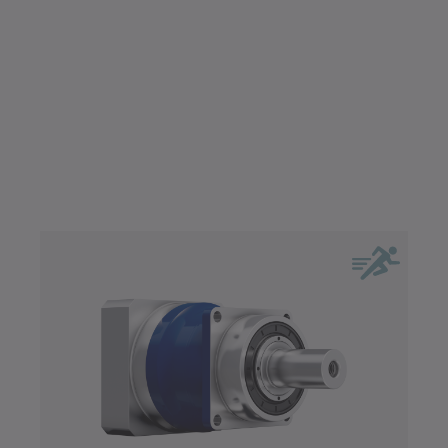
Dutý hriadeľ
Evolventné ozubenie (DIN 5480)
Max. moment (Nm)
Hladký hriadeľ (plný hriadeľ)
Max. moment (Nm)
Hriadeľ s perom
0
22000
Príruba
300
900
2600
5800
11000
0
22000
Systémový výstup
Zaslepený dutý hriadeľ