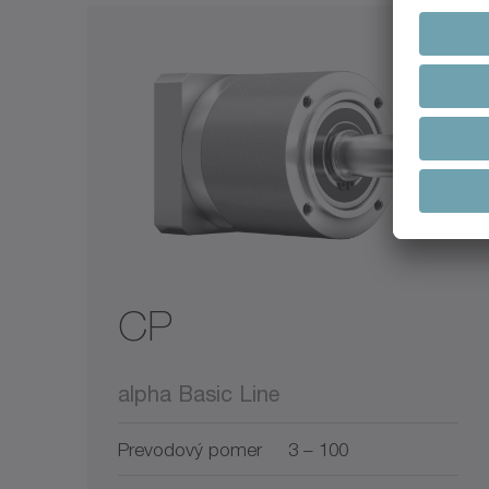
CP
alpha Basic Line
Prevodový pomer
3 – 100