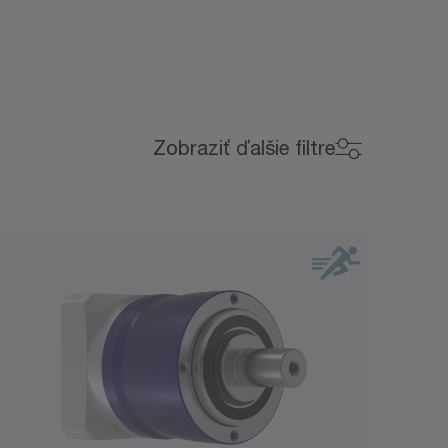
Vôľa (arcmin)
Zobraziť ďalšie filtre
Vôľa (arcmin)
0
15
1
3
5
10
0
15