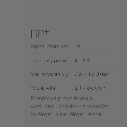
+
RP
alpha Premium Line
Prevodový pomer
4 – 220
Max. moment sily
352 – 10450 Nm
Torzná vôľa
≤ 1 – 3 arcmin
Planétová prevodovka s
výstupnou prírubou a vysokými
axiálnymi a radiálnymi silami