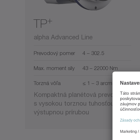
+
TP
alpha Advanced Line
Prevodový pomer
4 – 302.5
Max. moment sily
43 – 22000 Nm
Torzná vôľa
≤ 1 – 3 arcmin
Kompaktná planétová prevodovka
s vysokou torznou tuhosťou a
výstupnou prírubou