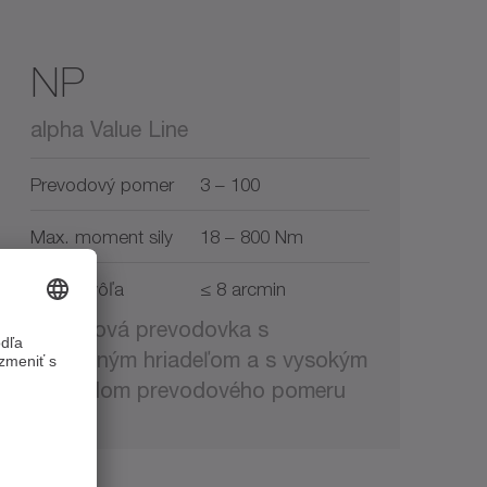
NP
alpha Value Line
Prevodový pomer
3 – 100
Max. moment sily
18 – 800 Nm
Torzná vôľa
≤ 8 arcmin
Planétová prevodovka s
výstupným hriadeľom a s vysokým
rozptylom prevodového pomeru