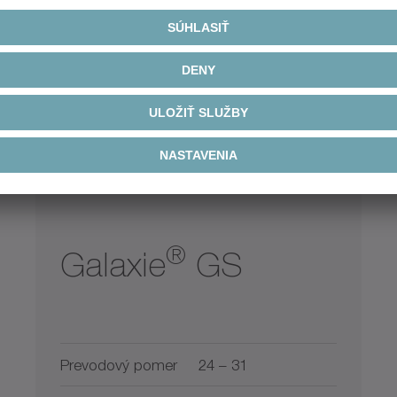
®
Galaxie
GS
Prevodový pomer
24 – 31