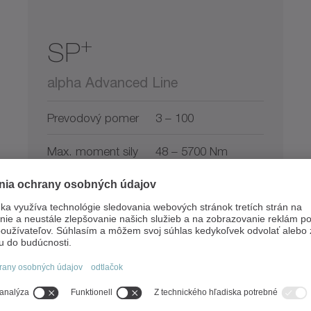
+
SP
alpha Advanced Line
Prevodový pomer
3 – 100
Max. moment sily
48 – 5700 Nm
Torzná vôľa
≤ 1 – 4 arcmin
Planétová prevodovka s
výstupným hriadeľom pre vysokú
presnosť polohovania a dynamiku