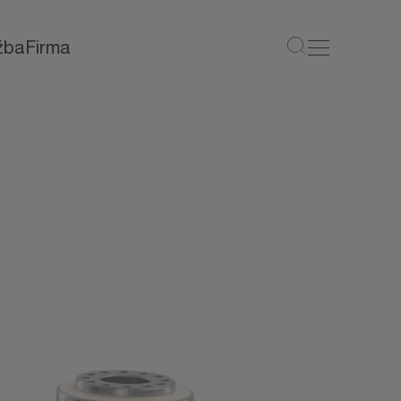
žba
Firma