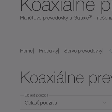
Koaxiálne 
®
Planétové prevodovky a Galaxie
– riešeni
Home
Produkty
Servo prevodovky
Ko
Koaxiálne pr
Oblasť použitia
Oblasť použitia