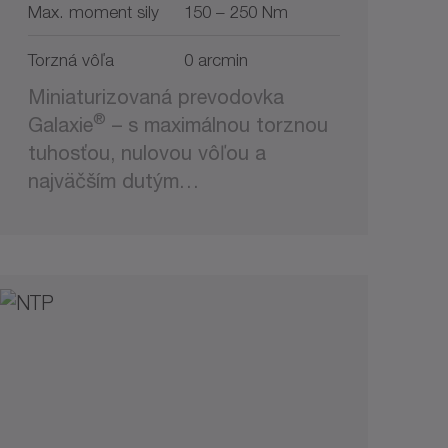
Max. moment sily
150 – 250 Nm
Torzná vôľa
0 arcmin
Miniaturizovaná prevodovka
®
Galaxie
– s maximálnou torznou
tuhosťou, nulovou vôľou a
najväčším dutým…