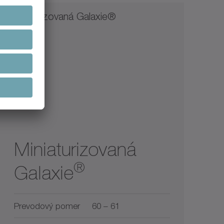
Miniaturizovaná
®
Galaxie
Prevodový pomer
60 – 61