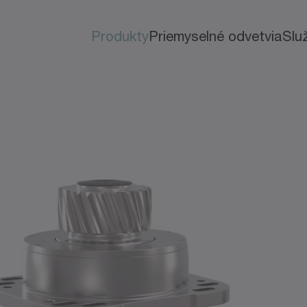
Produkty
Priemyselné odvetvia
Slu