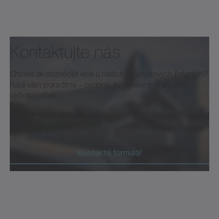
Kontaktujte nás
Chcete se dozvědět více o našich průmyslových řešeních?
Rádi vám poradíme – osobně, kompetentně a podle
vašich potřeb.
info@wittenstein.cz
+43 2252 890 145–0
Kontaktní formulář