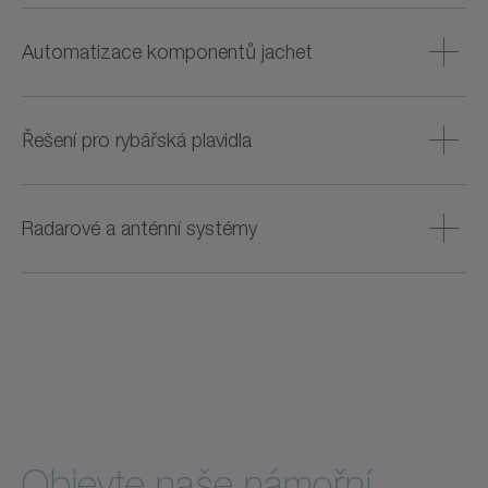
interceptory a jiné aerodynamické komponenty.
Robustní a kompaktní pohonné komponenty jsou vyvinuty
pro příčné řízení při dokování nebo manévrování. Tyto
Automatizace komponentů jachet
komponenty fungují spolehlivě pod vodou a zajišťují
nízkou hlučnost.
Nabízí integrované pohony pro elektrickou automatizaci
komfortních funkcí, jako jsou chodníky, střechy, dveře a
Řešení pro rybářská plavidla
garáže. Tyto systémy nahrazují hydraulická řešení a
umožňují tichý provoz s nízkou náročností na údržbu.
Malá a energeticky úsporná řešení s elektromechanickým
pohonem nahrazují hydraulické systémy a umožňují
Radarové a anténní systémy
přesné řízení napětí při vytahování rybářských sítí, čímž
snižují spotřebu paliva, hlučnost a ztráty materiálu.
Pro vyrovnání a nastavení výšky radarových systémů a
antén jsou k dispozici řešení s přímým pohonem, vysokou
přesností polohování a tuhostí, která zajišťují spolehlivý
provoz i v náročných stavech.
Objevte naše námořní