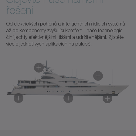
řešení
Od elektrických pohonů a inteligentních řídicích systémů
až po komponenty zvyšující komfort – naše technologie
činí jachty efektivnějšími, tiššími a udržitelnějšími. Zjistěte
více o jednotlivých aplikacích na palubě.
Component automation
Bow thruster
Stabilizers
Radar
Electric drive and mechanical transmission