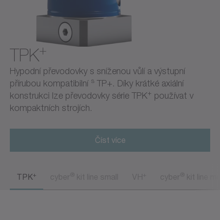
+
TPK
Hypodní převodovky s sníženou vůlí a výstupní
s
přírubou kompatibilní
TP+. Díky krátké axiální
+
konstrukci lze převodovky série TPK
používat v
kompaktních strojích.
Číst více
+
®
+
®
TPK
cyber
kit line small
VH
cyber
kit line m