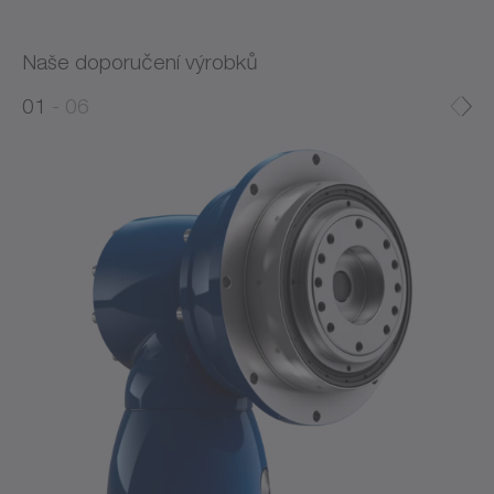
Naše doporučení výrobků
0
0
1
06
1
2