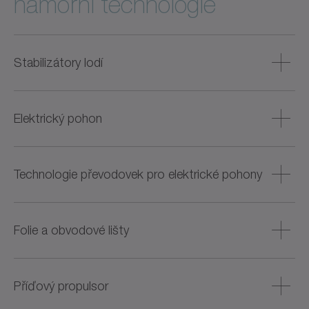
námořní technologie
Stabilizátory lodí
Pro aktivní stabilizaci jachet a větších lodí jsou k dispozici
kompaktní a tiché pohonné systémy. Tyto systémy výrazně
Elektrický pohon
snížují vibrace během plavby i při stání, čímž zvyšují
komfort na palubě.
Vysoce integrované pohonné systémy se vyvíjejí pro
elektrifikaci a hybridizaci lodí, což umožňuje nízkoemisní a
Technologie převodovek pro elektrické pohony
tichý provoz – ideální pro provoz v přístavech a použití v
citlivých vodách.
Pro elektrické pohony jsou k dispozici řešení s optimalizací
hluku, která zajišťují hladký chod a vysokou účinnost –
Folie a obvodové lišty
zejména u přívěsných motorů a kompaktních pohonů.
Pro aktivní řízení trimu a zvýšení účinnosti lodí jsou
nabízena prostorově úsporná a dynamická řešení pohonu,
Příďový propulsor
která nabízejí vysokou přesnost řízení pro křídla,