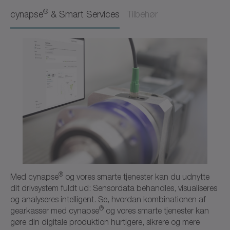
Brugsanvisning
Dansk
®
cynapse
& Smart Services
Tilbehør
Download (3 KB)
Åbn i viewer
CAD CPK
CAD / CAE
Neutral
Åbn i viewer
®
Med cynapse
og vores smarte tjenester kan du udnytte
dit drivsystem fuldt ud: Sensordata behandles, visualiseres
og analyseres intelligent. Se, hvordan kombinationen af
®
gearkasser med cynapse
og vores smarte tjenester kan
gøre din digitale produktion hurtigere, sikrere og mere