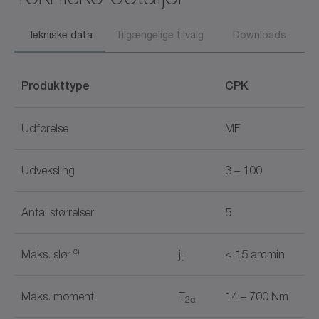
Tekniske data
Tilgængelige tilvalg
Downloads
Produkttype
CPK
Udførelse
MF
Udveksling
3 – 100
Antal størrelser
5
c)
Maks. slør
j
≤ 15 arcmin
t
Maks. moment
T
14 – 700 Nm
2α