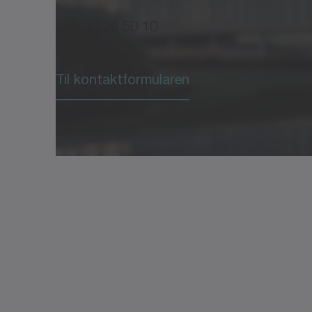
Stator udvendig diameter
A1 [m
+45 40 26 50 10
Stator længde
B [mm
Operating manual cyber ki
Til kontaktformularen
Pladepakkelængde
B1 [m
Indvendig rotordiameter
D [mm
CAD/CAE cyber kit line small