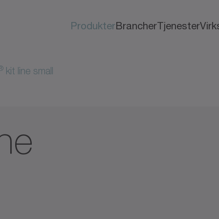
Produkter
Brancher
Tjenester
Vir
®
kit line small
ine