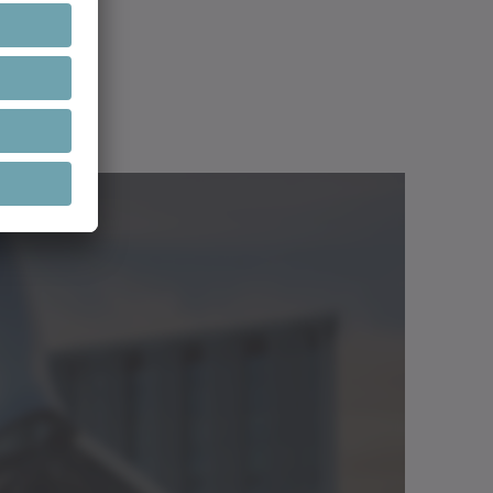
48 | 560
1773 - 9405
Download (12 KB)
log
Neutral
Åbn i viewer
7.4 - 31.5
10 - 120
2.98 - 7.70
Download (2 KB)
log
Neutral
Åbn i viewer
4.1 - 36.7
2290 - 8324