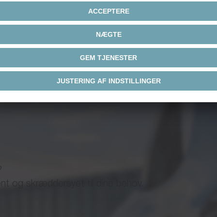
]
48 | 560
W]
304 - 1229
Brochure/kata
Nm]
0.66 - 2.88
]
3 - 20
m]
0.35 - 1.09
 kit line encoder module
Brochure/kata
?
1.1 - 9.0
ent og skræddersyet til dine behov.
-1
n
]
3801 - 10843