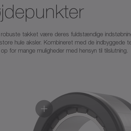
øjdepunkter
buste takket være deres fuldstændige indstøbning 
tore hule aksler. Kombineret med de indbyggede 
p for mange muligheder med hensyn til tilslutning.