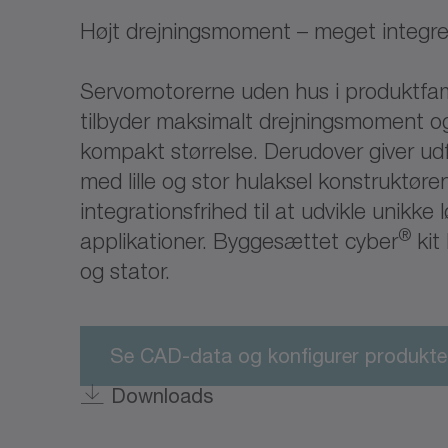
Højt drejningsmoment – meget integrer
Servomotorerne uden hus i produktfam
tilbyder maksimalt drejningsmoment og f
kompakt størrelse. Derudover giver ud
med lille og stor hulaksel konstruktøre
integrationsfrihed til at udvikle unikke l
®
applikationer. Byggesættet cyber
kit 
og stator.
Se CAD-data og konfigurer produkte
Downloads