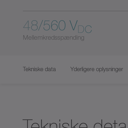
48/560 V
DC
Mellemkredsspænding
Tekniske data
Yderligere oplysninger
Tekniske detal