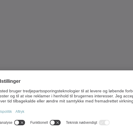
050
Dokumenttyp