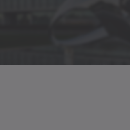
m]
50
]
23.2 | 32.9 | 52.7
t line
Brugsanvisnin
m]
10 | 20 | 40
]
12 | 30
CAD / CAE