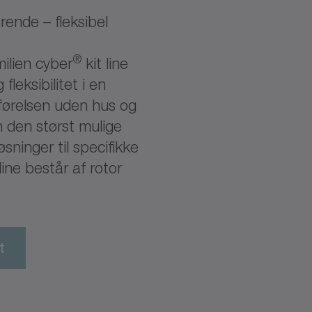
ende – fleksibel
®
ilien cyber
kit line
leksibilitet i en
førelsen uden hus og
n den størst mulige
øsninger til specifikke
line består af rotor
t