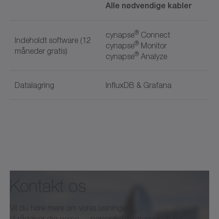
Alle nødvendige kabler
®
cynapse
Connect
Indeholdt software (12
®
cynapse
Monitor
måneder gratis)
®
cynapse
Analyze
Datalagring
InfluxDB & Grafana
Dokumentnavn
Kontakt os
cynapse® and Smart Services
Vil du høre mere om vores løsninger?
Vi rådgiver dig gerne — personligt, professionelt og