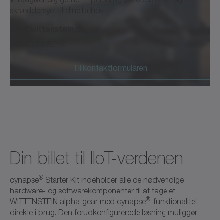
skræddersyet til dine behov.
info@wittenstein.dk
Brochure/katalog
Neutral
+45 40 26 50 10
Download (2 KB)
Åbn i viewer
Til kontaktformularen
®
cynapse
Din billet til IIoT-verdenen
®
cynapse
Starter Kit indeholder alle de nødvendige
Brugsanvisning
Neutral
hardware- og softwarekomponenter til at tage et
®
WITTENSTEIN alpha-gear med cynapse
-funktionalitet
Download (629 B)
Åbn i viewer
direkte i brug. Den forudkonfigurerede løsning muliggør