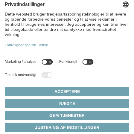
Strandvägen 82
234 31 Lomma
Sverige
+45 40 26 50 10
info(at)wittenstein.dk
Topemner:
Produktoversigt
Servogear
Servomotorer
Cookieindstillinger
Fortrolighedserklæring
Juridisk varsel
Tandstangssystemer
© 2026 - WITTENSTEIN SE
Servoaktuatorer