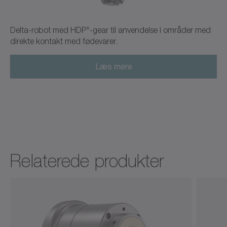
Brugsanvisning
Dansk
+
Delta-robot med HDP
-gear til anvendelse i områder med
Download (3 KB)
Åbn i viewer
direkte kontakt med fødevarer.
Læs mere
CAD HDP+
CAD / CAE
Neutral
Åbn i viewer
Relaterede produkter