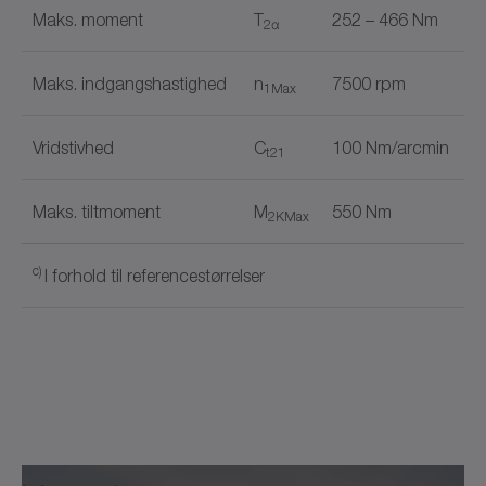
Maks. moment
T
252 – 466 Nm
2α
Maks. indgangshastighed
n
7500 rpm
1Max
Vridstivhed
C
100 Nm/arcmin
t21
Maks. tiltmoment
M
550 Nm
2KMax
c)
I forhold til referencestørrelser
+
Produkttype
HDP
Dokumentnavn
Udførelse
MA
Udgangstype