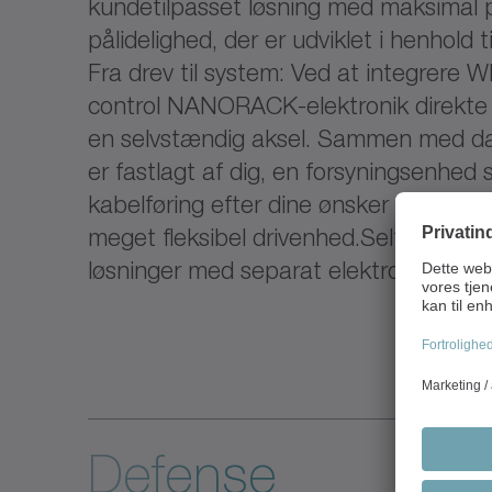
kundetilpasset løsning med maksimal 
pålidelighed, der er udviklet i henhold t
Fra drev til system: Ved at integrere
control NANORACK-elektronik direkte i 
en selvstændig aksel. Sammen med da
er fastlagt af dig, en forsyningsenhed
kabelføring efter dine ønsker opstår 
meget fleksibel drivenhed.Selfølgelig ti
løsninger med separat elektronik.
Defense