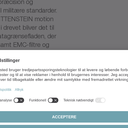
præcision og
il militære standarder.
 WITTENSTEIN motion
drevet bliver det til
tagrænsefladen, der
 samt EMC-filtre og
der på den måde en
lbyder vi også
Kundetilpasset