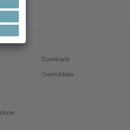
Downloads
Overholdelse
N
tioner