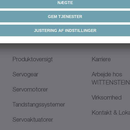
Løsning
Produktoversigt
Karriere
Servogear
Arbejde hos
WITTENSTEI
Servomotorer
Virksomhed
Tandstangssystemer
Kontakt & Loka
Servoaktuatorer