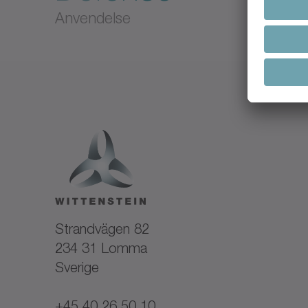
Anvendelse
Strandvägen 82
234 31 Lomma
Sverige
+45 40 26 50 10