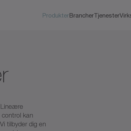
Produkter
Brancher
Tjenester
Vir
r
!
Lineære
 control kan
i tilbyder dig en