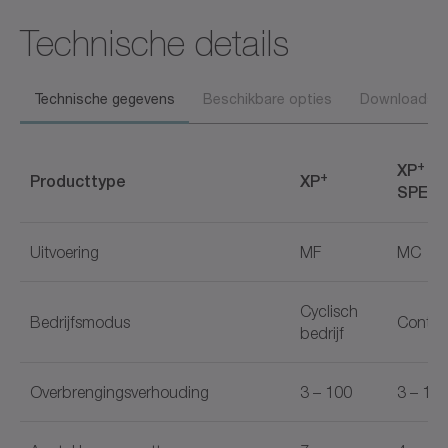
Technische details
Technische gegevens
Beschikbare opties
Downloads
+
XP
HI
+
Producttype
XP
SPEE
Uitvoering
MF
MC
Cyclisch
Bedrijfsmodus
Continu
bedrijf
Overbrengingsverhouding
3 – 100
3 – 10