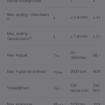
Aantal bouwgroottes
7
4
Max. speling – Standaard
j
≤ 3 arcmin
≤ 4 ar
t
c)
Max. speling –
j
≤ 1 arcmin
≤ 2 ar
t
c)
Gereduceerd
50 –
Max. koppel
T
68 – 8
2α
3840 Nm
Max. ingaande snelheid
n
9000 rpm
6000 r
1Max
290
290
Torsiestijfheid
C
t21
Nm/arcmin
Nm/ar
Max. kipkoppel
M
3256 Nm
3256 