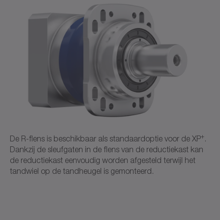
✓
✓
Download (218 B)
Openen in viewer
a)
Vermogensreductie: Technische gegevens verkrijgbaar
CAD XP+
op aanvraag
b)
Gelieve contact op te nemen met WITTENSTEIN alpha
d)
Vermogensreductie: Maak voor een gedetailleerde
CAD / CAE
Neutraal
configuratie gebruik van onze configuratiesoftware
®
cymex
Openen in viewer
+
De R-flens is beschikbaar als standaardoptie voor de XP
.
Dankzij de sleufgaten in de flens van de reductiekast kan
de reductiekast eenvoudig worden afgesteld terwijl het
tandwiel op de tandheugel is gemonteerd.