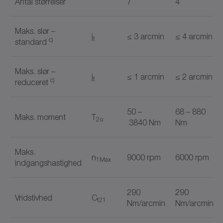
Antal størrelser
7
4
Maks. slør –
j
≤ 3 arcmin
≤ 4 arcmin
t
c)
standard
Maks. slør –
j
≤ 1 arcmin
≤ 2 arcmin
t
c)
reduceret
50 –
68 – 880
Maks. moment
T
2α
3840 Nm
Nm
Maks.
n
9000 rpm
6000 rpm
1Max
indgangshastighed
290
290
Vridstivhed
C
t21
Nm/arcmin
Nm/arcmin