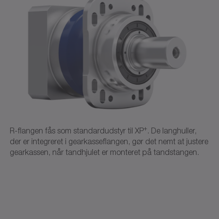
✓
✓
Download (218 B)
Åbn i viewer
a)
Effektreduktion: Tekniske data fås på forespørgsel
b)
Kontakt WITTENSTEIN alpha
d)
CAD XP+
Effektreduktion: Brug vores dimensioneringssoftware
®
cymex
til en detaljeret dimensionering
CAD / CAE
Neutral
Åbn i viewer
+
R-flangen fås som standardudstyr til XP
. De langhuller,
der er integreret i gearkasseflangen, gør det nemt at justere
gearkassen, når tandhjulet er monteret på tandstangen.