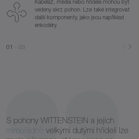
Kabeláž, média nebo hřídele mohou být
vedeny skrz pohon. Lze také integrovat
další komponenty, jako jsou například
enkodéry.
0
0
1
03
1
2
S pohony WITTENSTEIN a jejich
mimořádně
velkými dutými hřídeli lze