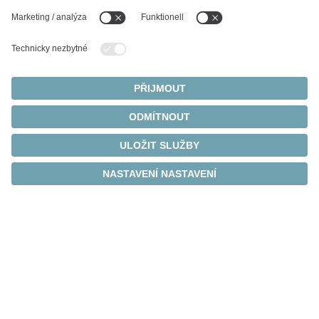
Pohony s dutou hřídelí
pro
maximální přesnost a
volnost
®
Naše pohony Galaxie
umožňují díky svým
jedinečným charakteristikám vynikající hnací hřídele.
Více prostoru