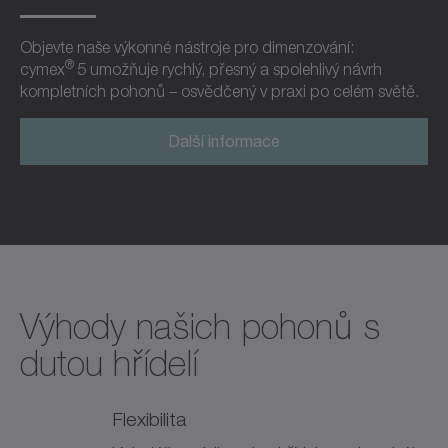
Objevte naše výkonné nástroje pro dimenzování:
®
cymex
5 umožňuje rychlý, přesný a spolehlivý návrh
kompletních pohonů – osvědčený v praxi po celém světě.
Další informace
Výhody našich pohonů s
dutou hřídelí
Flexibilita