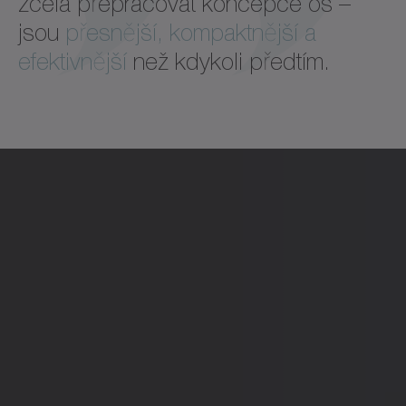
zcela přepracovat koncepce os –
jsou
přesnější, kompaktnější a
efektivnější
než kdykoli předtím.