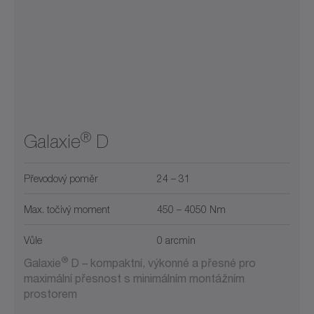
®
Galaxie
D
Převodový poměr
24 – 31
Max. točivý moment
450 – 4050 Nm
Vůle
0 arcmin
®
Galaxie
D – kompaktní, výkonné a přesné pro
maximální přesnost s minimálním montážním
prostorem