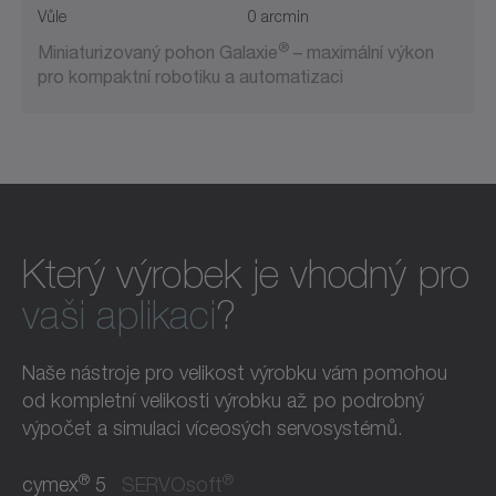
Vůle
0 arcmin
®
Miniaturizovaný pohon Galaxie
– maximální výkon
pro kompaktní robotiku a automatizaci
Který výrobek je vhodný pro
vaši aplikaci
?
Naše nástroje pro velikost výrobku vám pomohou
od kompletní velikosti výrobku až po podrobný
výpočet a simulaci víceosých servosystémů.
®
®
cymex
5
SERVOsoft