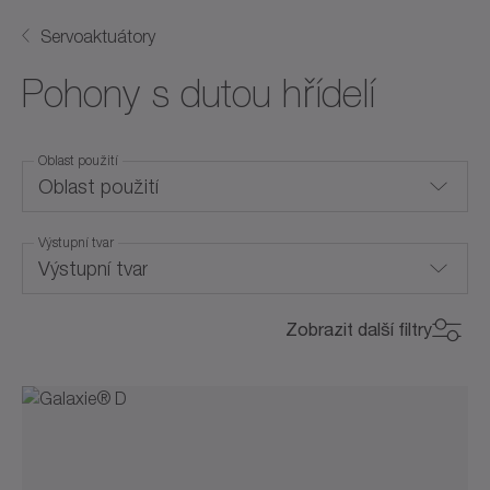
Servoaktuátory
Pohony s dutou hřídelí
Oblast použití
Oblast použití
Výstupní tvar
Integrované systémové řešení
Výstupní tvar
Kapalinové chlazení
Dutý hřídel
Zobrazit další filtry
Konvekční chlazení
Max. točivý moment (Nm)
Max. točivý moment (Nm)
0
22000
300
900
2600
5800
11000
0
22000